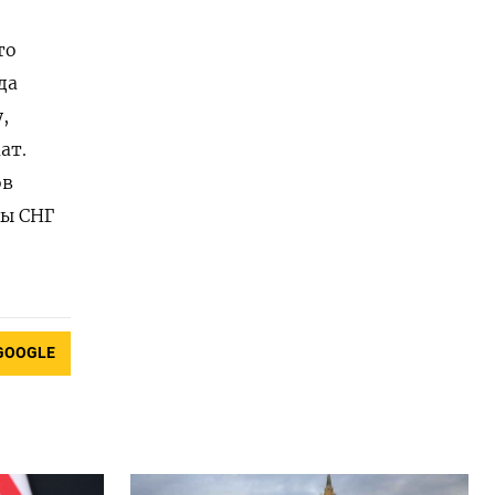
то
да
,
ат.
ов
ны СНГ
GOOGLE