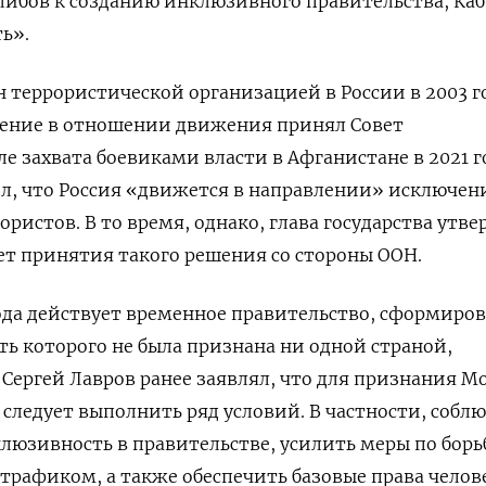
либов к созданию инклюзивного правительства, Каб
ть».
 террористической организацией в России в 2003 г
шение в отношении движения принял Совет
ле захвата боевиками власти в Афганистане в 2021 г
ил
, что Россия «движется в направлении» исключен
ористов. В то время, однако, глава государства утве
ет принятия такого решения со стороны ООН.
года действует временное правительство, сформиро
ь которого не была признана ни одной страной,
 Сергей Лавров ранее заявлял, что для признания М
ледует выполнить ряд условий. В частности, собл
юзивность в правительстве, усилить меры по борь
трафиком, а также обеспечить базовые права челов