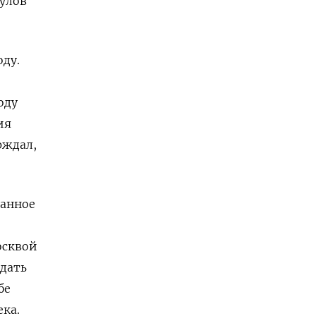
улов
оду.
оду
ия
рждал,
ванное
осквой
юдать
бе
ека.