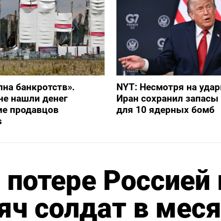
лна банкротств».
NYT: Несмотря на уда
не нашли денег
Иран сохранил запасы
ие продавцов
для 10 ядерных бомб
s
 потере Россией 
яч солдат в мес