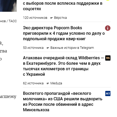
нов / ТАСС
й,
тва
о
высшему