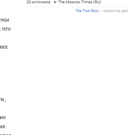
темы
 что
чих
ти,
гие
ак