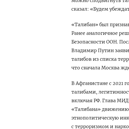
можно сподвигнуть та
сказал: «Будем убежда
«Талибан» был признан
Ранее аналогичное ре
Безопасности ООН. Пос
Владимир Путин
заяв
талибов из списка терр
что сначала Москва жд
В Афганистане с 2021 
талибами, легитимност
включая РФ. Глава МИД
«Талибана» движению с
этнополитическую инкл
с терроризмом и нарко