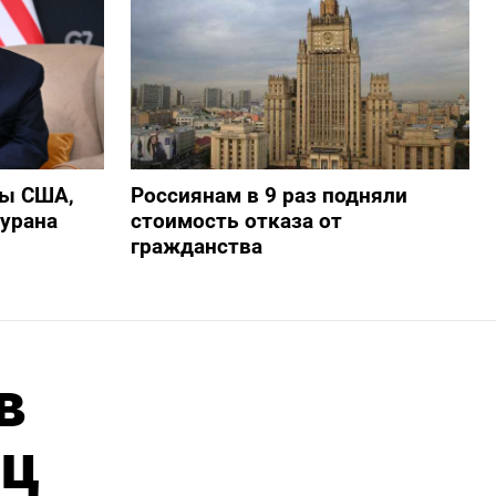
ры США,
Россиянам в 9 раз подняли
 урана
стоимость отказа от
гражданства
в
яц