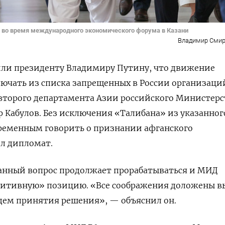
 во время международного экономического форума в Казани
Владимир Смир
и президенту Владимиру Путину, что движение
ючать из списка запрещенных в России организаци
второго департамента Азии российского Министерс
 Кабулов. Без исключения «Талибана» из указанног
временным говорить о признании афганского
ил дипломат.
данный вопрос продолжает прорабатываться и МИД
зитивную» позицию. «Все соображения доложены 
дем принятия решения», — объяснил он.