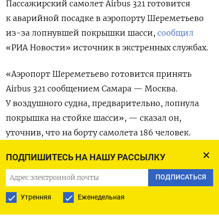
Пассажирский самолет Airbus 321 готовится
к аварийной посадке в аэропорту Шереметьево
из-за лопнувшей покрышки шасси,
сообщил
«РИА Новости» источник в экстренных службах.
«Аэропорт Шереметьево готовится принять
Airbus 321 сообщением Самара — Москва.
У воздушного судна, предварительно, лопнула
покрышка на стойке шасси», — сказал он,
уточнив, что на борту самолета 186 человек.
ПОДПИШИТЕСЬ НА НАШУ РАССЫЛКУ
Ранее в четверг, 30 мая, Airbus A319
авиакомпании «Россия», следовавший
ПОДПИСАТЬСЯ
из Петербурга в Сочи,
совершил
вынужденную
Утренняя
Еженедельная
посадку в аэропорту Минеральных Вод.
По
данным
телеграм-канала «112», борт