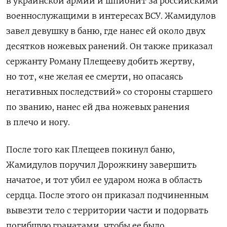
в украинской армии и шпионит за российскими
военнослужащими в интересах ВСУ. Жамидулов
завел девушку в баню, где нанес ей около двух
десятков ножевых ранений. Он также приказал
сержанту Роману Плещееву добить жертву,
но тот, «не желая ее смерти, но опасаясь
негативных последствий» со стороны старшего
по званию, нанес ей два ножевых ранения
в плечо и ногу.
После того как Плещеев покинул баню,
Жамидулов поручил Дорожкину завершить
начатое, и тот убил ее ударом ножа в область
сердца. После этого он приказал подчиненным
вывезти тело с территории части и подорвать
погибшую гранатами, чтобы ее было