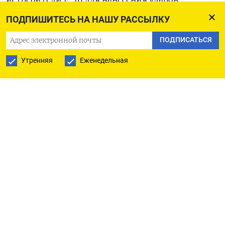
по военным объектам в России, заявил глава
ПОДПИШИТЕСЬ НА НАШУ РАССЫЛКУ
датского МИД Ларс Лекке Расмуссен.
«Это
ПОДПИСАТЬСЯ
не новая позиция. <…> Мы обсуждали это
с комитетом по иностранным делам и датским
Утренняя
Еженедельная
парламентом, мы изначально проясняли, что
возможные атаки в отношении военных
объектов на территории агрессора — это часть
самообороны», — объяснил он перед встречей
министров иностранных дел стран
ЕС
.
Дания, а также Нидерланды первыми
согласились предоставить Украине истребители
F-16. 28 мая об аналогичном намерении
сообщили
власти Бельгии, которые планируют
передать Киеву до 2028 года 30 таких самолетов,