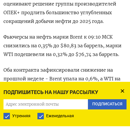
оценивают решение группы производителей
ОПЕК+ продлить большинство углубленных
сокращений добычи нефти до 2025 года.
Фьючерсы на нефть марки Brent к 09:10 МСК
снизились на 0,35% до $80,83 за баррель, марки
WTI подешевели на 0,32% до $76,74 за баррель.
Оба контракта зафиксировали снижение на
прошлой неделе - Brent упала на 0,6%, а WTI на
1%.
ПОДПИШИТЕСЬ НА НАШУ РАССЫЛКУ
Организация стран-экспортеров нефти и ее
ПОДПИСАТЬСЯ
союзники во главе с Россией в настоящее время
Утренняя
Еженедельная
сокращают добычу в общей сложности на 5,86
миллиона баррелей в сутки, что составляет