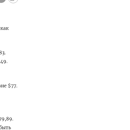
 как
83.
49.
не $77.
9,89.
 быть