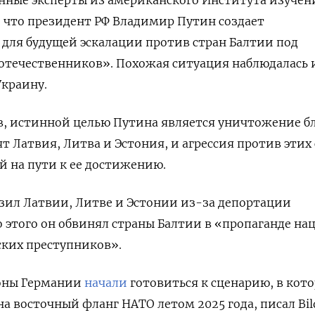
, что президент РФ Владимир Путин создает
ля будущей эскалации против стран Балтии под
отечественников». Похожая ситуация наблюдалась 
Украину.
, истинной целью Путина является уничтожение б
т Латвия, Литва и Эстония, и агрессия против этих
й на пути к ее достижению.
зил Латвии, Литве и Эстонии из-за депортации
о этого он обвинял страны Балтии в «пропаганде н
ских преступников».
оны Германии
начали
готовиться к сценарию, в кот
на восточный фланг НАТО летом 2025 года, писал Bil