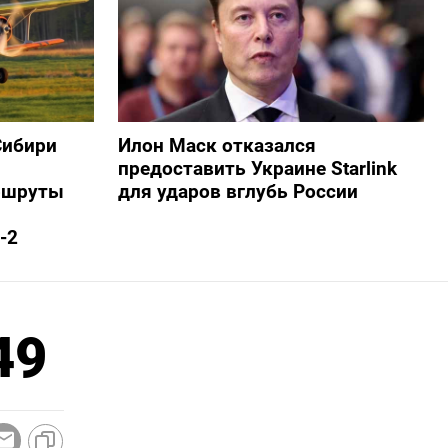
Сибири
Илон Маск отказался
предоставить Украине Starlink
ршруты
для ударов вглубь России
-2
49