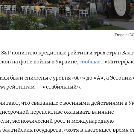
Trogain (CC
 S&P
понизило кредитные рейтинги трех стран Бал
сков на фоне войны в Украине,
сообщает
«Интерфак
вы были снижены с уровня «А+» до «А», а Эстонии 
сем рейтингам — «стабильный».
читают, что связанные с военными действиями в У
еднесрочной перспективе оказывать влияние
тели, экономический рост и международную
 балтийских государств, «хотя в настоящее время с