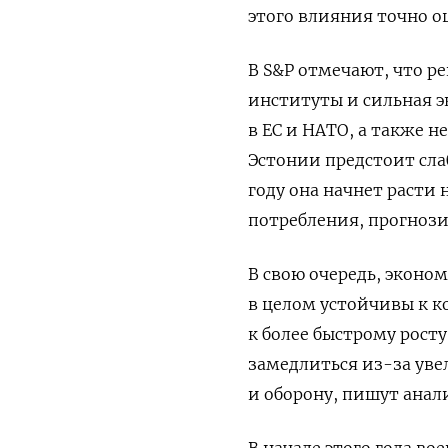
этого влияния точно о
В S&P отмечают, что 
институты и сильная э
в ЕС и НАТО, а также н
Эстонии предстоит сла
году она начнет расти
потребления, прогнози
В свою очередь, эконо
в целом устойчивы к к
к более быстрому рос
замедлиться из-за уве
и оборону, пишут анал
В начале этого года в