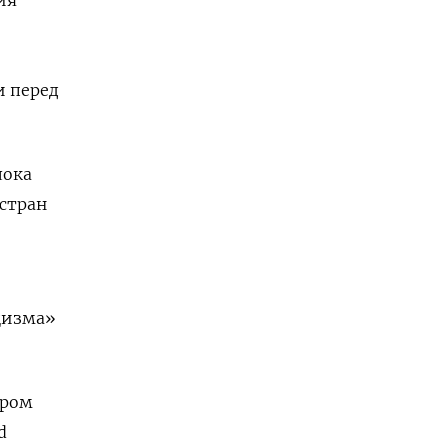
и перед
лока
 стран
ацизма»
ором
d