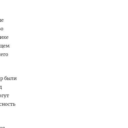
ые
во
мике
ющем
него
ор были
д
огут
сность
ия