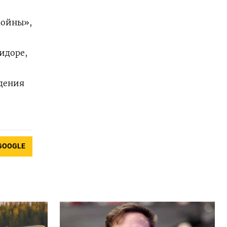
войны»,
идоре,
адения
GOOGLE