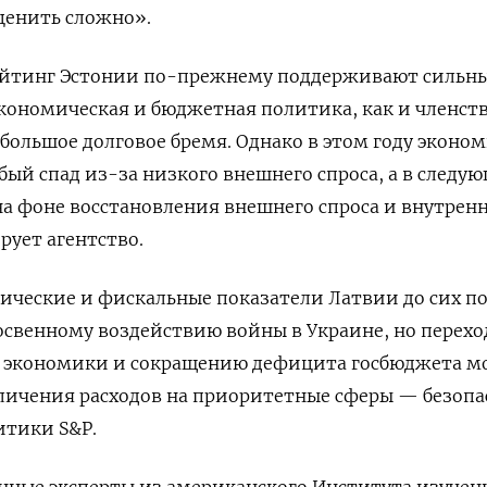
ценить сложно».
рейтинг Эстонии по-прежнему поддерживают сильн
кономическая и бюджетная политика, как и членст
ебольшое долговое бремя. Однако в этом году эконо
бый спад из-за низкого внешнего спроса, а в следу
 на фоне восстановления внешнего спроса и внутрен
рует агентство.
мические и фискальные показатели Латвии до сих п
освенному воздействию войны в Украине, но перехо
ту экономики и сокращению дефицита госбюджета м
личения расходов на приоритетные сферы — безопа
итики S&P.
оенные эксперты из американского Института изучен