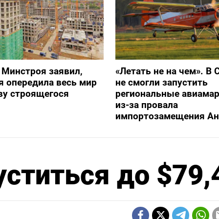
 Минстроя заявил,
«Летать не на чем». В 
я опередила весь мир
не смогли запустить
ву строящегося
региональные авиама
из-за провала
импортозамещения Ан
уститься до $79,