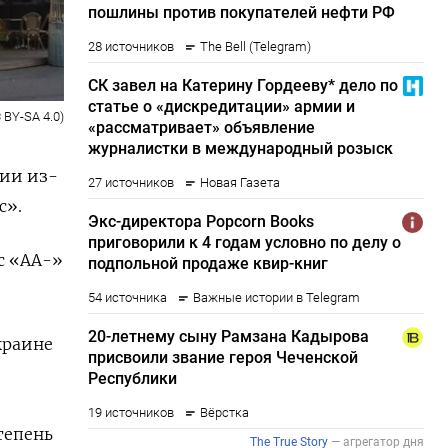
 BY-SA 4.0)
тии из-
с».
с «АА-»
краине
тепень