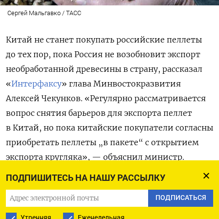
Сергей Мальгавко / ТАСС
Китай не станет покупать российские пеллеты
до тех пор, пока Россия не возобновит экспорт
необработанной древесины в страну, рассказал
«
Интерфаксу
» глава Минвостокразвития
Алексей Чекунков. «Регулярно рассматривается
вопрос снятия барьеров для экспорта пеллет
в Китай, но пока китайские покупатели согласны
приобретать пеллеты „в пакете“ с открытием
экспорта кругляка», — объяснил министр.
ПОДПИШИТЕСЬ НА НАШУ РАССЫЛКУ
Чекунов отметил, что принятое в 2022 году
решение о запрете экспорта необработанной
ПОДПИСАТЬСЯ
древесины хвойных и ценных лиственных пород
Утренняя
Еженедельная