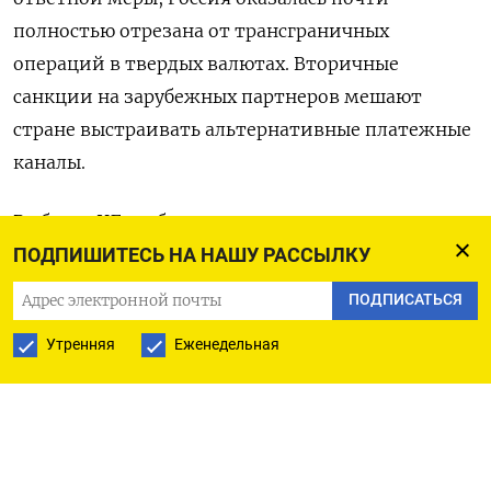
полностью отрезана от трансграничных
операций в твердых валютах. Вторичные
санкции на зарубежных партнеров мешают
стране выстраивать альтернативные платежные
каналы.
В обзоре ЦБ сообщил, что реализовал
возможность осуществления трансграничных
ПОДПИШИТЕСЬ НА НАШУ РАССЫЛКУ
переводов через Систему быстрых платежей как
ПОДПИСАТЬСЯ
через ее косвенных участников, так и в рамках
Утренняя
Еженедельная
межсистемного взаимодействия с
аналогичными системами других стран.
«В конце 2022 года успешно проведены
пилотные трансграничные переводы между