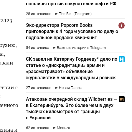
2.123
Грузию,
а,
азали
ствии с
с
ченного
нзина и