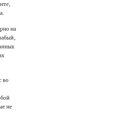
нте,
а.
рно на
лабый,
анных
ах
 во
обой
ые не