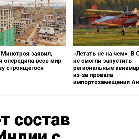
 Минстроя заявил,
«Летать не на чем». В 
я опередила весь мир
не смогли запустить
ву строящегося
региональные авиама
из-за провала
импортозамещения Ан
т состав
Индии с