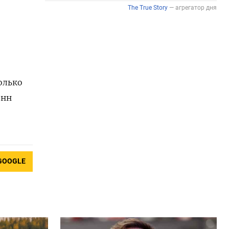
олько
онн
GOOGLE