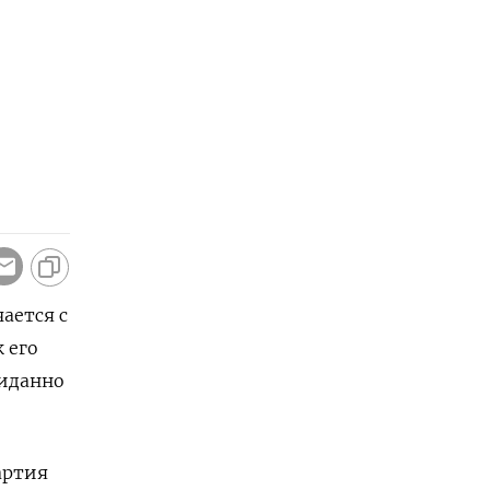
ается с
 его
жиданно
артия