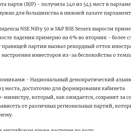
а парти (BJP) - получила 240 из 543 мест в парламе
 нужно для большинства в нижней палате парламент
дексы NSE Nifty 50 и S&P BSE Sensex выросли приме
после падения примерно на 6% во вторник - более с
т правящей партии вызвал рекордный отток иностр
настроения инвесторов из-за беспокойства о темп
оюзниками - Национальный демократический альянс
293 места, достаточно для формирования кабинета
-министру, который, как ожидается, сохранит за с
 зависеть от различных региональных партий, котор
нему.
 английском языке доступен по коду: