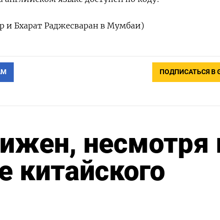
 и Бхарат Раджесваран в Мумбаи)
АМ
ПОДПИСАТЬСЯ В 
ижен, несмотря 
е китайского