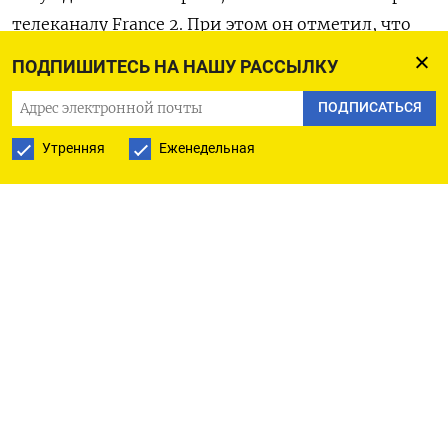
телеканалу France 2. При этом он отметил, что
Франция никогда не обучала украинских
ПОДПИШИТЕСЬ НА НАШУ РАССЫЛКУ
военнослужащих прямо на территории Украины
ПОДПИСАТЬСЯ
и в будущем Париж не исключает отправку в
страну военных инструкторов.
Утренняя
Еженедельная
До этого президент Франции Эмманюэль Макрон
предложил сформировать коалицию из стран
Европы, готовых послать в Украину
инструкторов,
писала
Le
Monde. По данным
издания, этот вопрос может быть решен в
течение «несколько недель или даже дней».
Накануне помощник президента США по
национальной безопасности Джейк Салливан