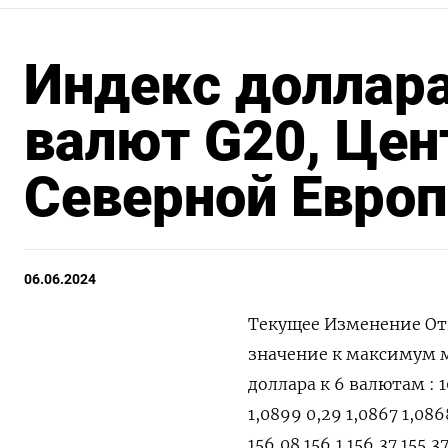
Индекс доллара
валют G20, Цен
Северной Европ
06.06.2024
Текущее Изменение Открытие Закрытие Дневной Дневной Годовой Годовой значение к максимум минимум максимум минимум закрытию, % Индекс доллара к 6 валютам : 104,09 -0,153 104,24 104,25 104,37 104,04 106,51 101,29 Евро 1,0899 0,29 1,0867 1,0868 1,0899 1,0863 1,1044 1,0602 Японская иена 155,91 -0,12 156,08 156,1 156,37 155,37 160,03 140,82 Британский фунт 1,2788 0,02 1,2785 1,2785 1,2809 1,2768 1,2893 1,23 Канадский доллар 1,3687 -0,04 1,3693 1,3692 1,3702 1,3667 1,3846 1,323 Шведская крона 10,3727 -0,18 10,3858 10,3913 10,4106 10,3541 11,0487 10,0558 