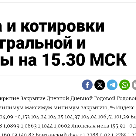
 и котировки
тральной и
ы на 15.30 МСК
Швейцарский франк 0,8904 -0,32 0,8936 0,8933 0,894 0,8904 0,9224 0,84 Валюты G20: Аргентинский песо 897,74 -0,03 897,74 898 897,74 897,76 898 810,65 Австралийский доллар 0,6652 0,08 0,6648 0,6647 0,6683 0,6637 0,6839 0,6363 Бразильский реал 5,2936 -0,05 5,2965 5,2964 5,3082 5,2902 5,3082 4,8314 Индийская рупия 83,4797 0,13 83,385 83,3703 83,5069 83,369 83,739 82,65 Индонезийская рупия 16 255 -0,15 16 280 16 280 16 285 16 265 16 292 15 450 Китайский юань 7,2437 -0,05 7,2456 7,2476 7,2474 7,2427 7,2496 7,1097 Мексиканский песо 17,564 0,41 17,486 17,493 17,65 17,451 18,201 16,2645 Российский рубль 89,14 0,11 88,775 89,0455 89,155 88,4545 95,4705 87,7795 Саудовский риал 3,7504 0 3,7504 3,7504 3,7505 3,7506 3,7515 3,7483 Турецкая лира 32,2268 -0,01 32,2198 32,2303 32,34 32,1946 33,0255 29,567 Южнокорейская вона 1 367,01 -0,11 1 368,68 1 368,48 1 368,9 1 364,65 1 400,15 1 291,17 Южноафриканский ранд 18,9799 0,29 18,9231 18,9258 19,0019 18,8819 19,3912 18,03 Европа: Польский злотый 3,9447 -0,06 3,9463 3,947 3,9611 3,9409 4,1235 3,9013 Чешская крона 22,601 -0,23 22,65 22,654 22,672 22,603 23,883 22,308 Венгерский форинт 358,15 -0,25 359,14 359,04 360,41 358,33 373,02 343,35 Норвежская крона 10,5625 -0,15 10,5683 10,5783 10,5929