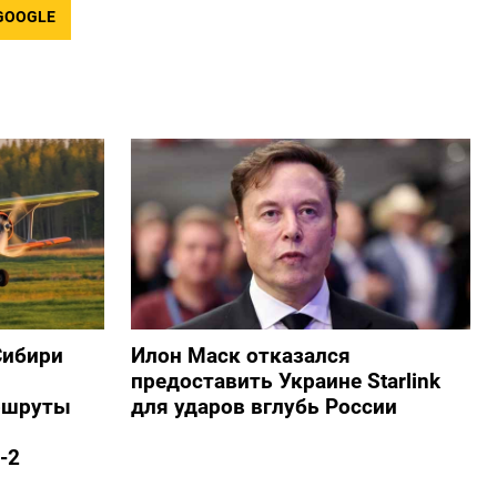
GOOGLE
Сибири
Илон Маск отказался
предоставить Украине Starlink
ршруты
для ударов вглубь России
-2