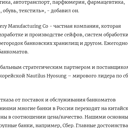
тика, автотранспорт, парфюмерия, фармацевтика,
 обувь, текстиль», - добавил он.
nery Manufacturing Co - частная компания, которая
азработке и производстве сейфов, систем обработк
регородок банковских хранилищ и другом. Ежегодно
банкоматов.
обальным стратегическим партнером и поставщико
рейской Nautilus Hyosung – мирового лидера по с
отказа от поставок и обслуживания банкоматов
иями многие банки в России переходят на китайс
ьны в соотношении цена/качество. Нашими основн
упные банки, например, Сбер. Главные достоинства