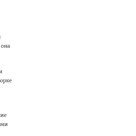
и
 она
м
борке
кие
ыми