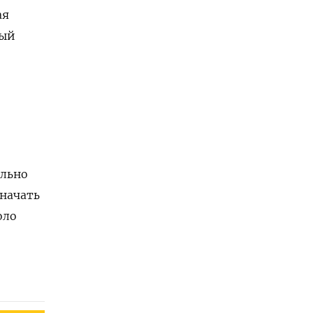
ая
ный
ально
 начать
оло