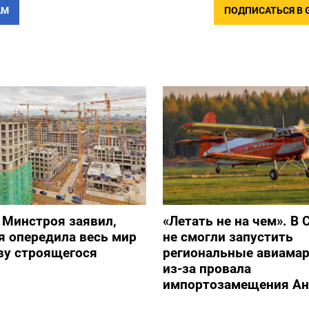
АМ
ПОДПИСАТЬСЯ В 
 Минстроя заявил,
«Летать не на чем». В 
я опередила весь мир
не смогли запустить
ву строящегося
региональные авиама
из-за провала
импортозамещения Ан