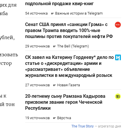
щих для
жба
ублей,
изовать
естор
ы к
ый тон