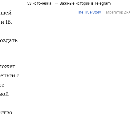
ашей
и IB.
создать
 может
деньги с
ее
свой
тство