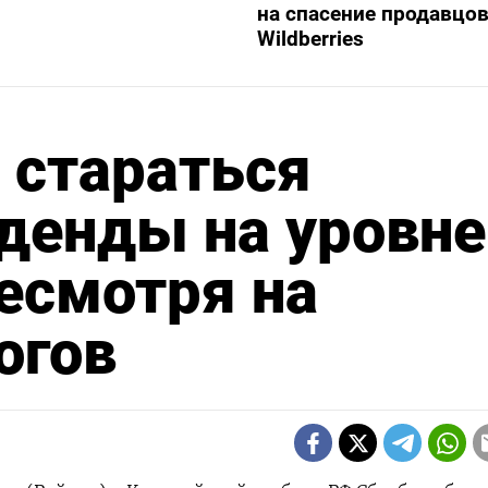
на спасение продавцо
Wildberries
 стараться
денды на уровне
есмотря на
огов