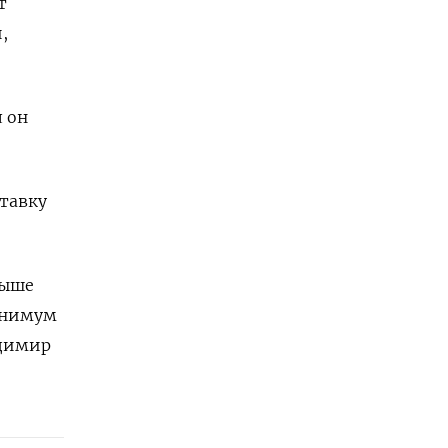
т
,
л он
ставку
выше
минимум
адимир