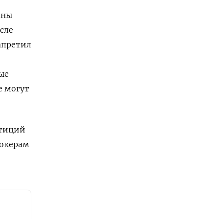
аны
сле
апретил
ые
е могут
стиций
рокерам