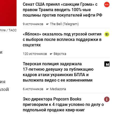
Wire / ТАСС
ли
рия
алой