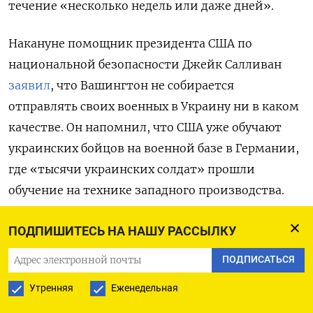
течение «несколько недель или даже дней».
Накануне помощник президента США по
национальной безопасности Джейк Салливан
заявил
, что Вашингтон не собирается
отправлять своих военных в Украину ни в каком
качестве. Он напомнил, что США уже обучают
украинских бойцов на военной базе в Германии,
где «тысячи украинских солдат» прошли
обучение на технике западного производства.
В Германии также
заявили
, что не будут
ПОДПИШИТЕСЬ НА НАШУ РАССЫЛКУ
направлять военных в Украину. При этом
ПОДПИСАТЬСЯ
министр обороны ФРГ Борис Писториус
Утренняя
Еженедельная
подчеркнул, что Берлин продолжит оказывать
военную помощь Киеву.