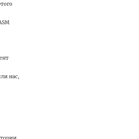
ртого
AASM
ент
ли нас,
итории