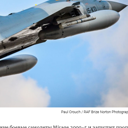
Paul Crouch / RAF Brize Norton Photograp
ине боевые самолеты Mirage 2000-5 и запустит про