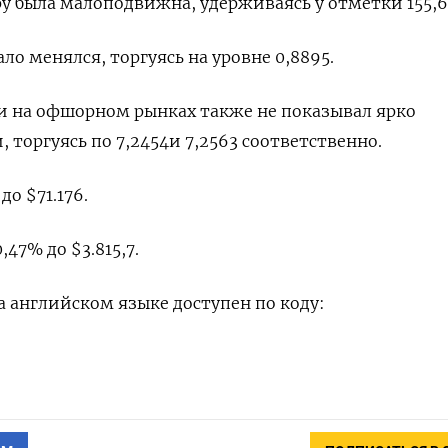
ру была малоподвижна, удерживаясь у отметки 155,6
 менялся, торгуясь на уровне 0,8895​.
и на офшорном рынках также не показывал ярко
оргуясь по 7,2454​ и 7,2563 соответственно.
до $71.176.
47% до $3.815,7.
 английском языке доступен по коду: