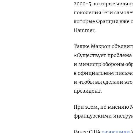
2000-5, которые являю
поколения. Эти самол
которые Франция уже 
Hammer.
Также Макрон объявил 
«Существует проблема 
и министр обороны обр
в официальном письме 
и чтобы вы сделали э
президент.
При этом, по мнению М
французскими инструк
Ранее США
разрешили
У