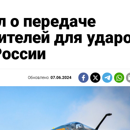
 о передаче
ителей для удар
России
Обновлено:
07.06.2024