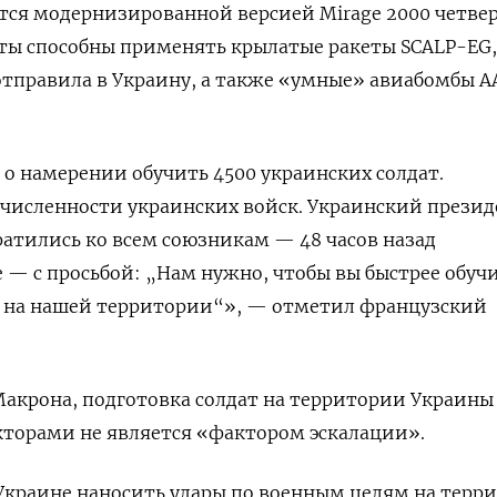
тся модернизированной версией Mirage 2000 четве
еты способны применять крылатые ракеты SCALP-EG,
отправила в Украину, а также «умные» авиабомбы 
о намерении обучить 4500 украинских солдат.
численности украинских войск. Украинский презид
атились ко всем союзникам — 48 часов назад
— с просьбой: „Нам нужно, чтобы вы быстрее обучи
то на нашей территории“», — отметил французский
акрона, подготовка солдат на территории Украины
торами не является «фактором эскалации».
краине наносить удары по военным целям на терр