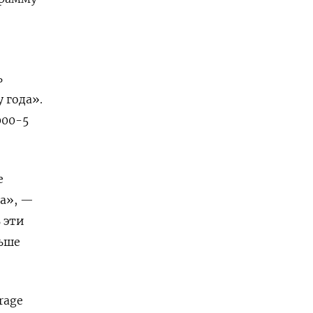
ь
 года».
000-5
е
да», —
 эти
льше
rage