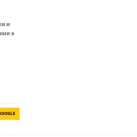
ки и
нии в
GOOGLE