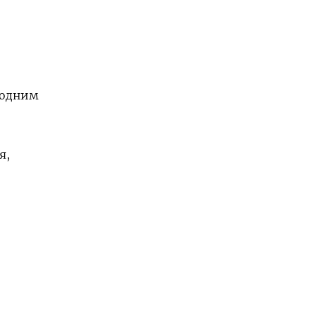
 одним
я,