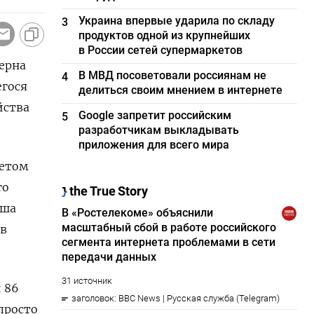
Украина впервые ударила по складу
3
продуктов одной из крупнейших
в России сетей супермаркетов
зерна
В МВД посоветовали россиянам не
4
егося
делиться своим мнением в интернете
йства
Google запретит российским
5
разработчикам выкладывать
приложения для всего мира
четом
го
аша
 в
 86
 просто