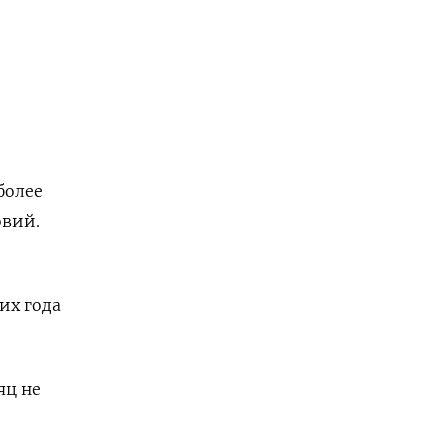
более
овий.
их года
яц не