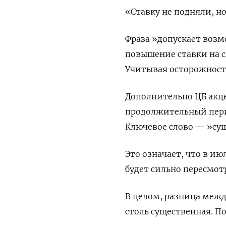
«Ставку не подняли, н
Фраза »допускает возм
повышение ставки на с
Учитывая осторожность
Дополнительно ЦБ акце
продолжительный пери
Ключевое слово — »су
Это означает, что в и
будет сильно пересмотр
В целом, разница меж
столь существенная. П