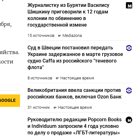
бря,
яйства.
мости
GOOGLE