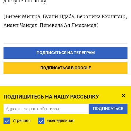
доступен по коду:
(Вивек Мишра, Вуяни Ндаба, Вероника Кхонгвир,
Анант Чандак. Перевела Ая Лмахамад)
ПОДПИСАТЬСЯ НА ТЕЛЕГРАМ
ПОДПИСАТЬСЯ В GOOGLE
ПОДПИШИТЕСЬ НА НАШУ РАССЫЛКУ
Глава Росатома: Пуск
ПОДПИСАТЬСЯ
первого блока АЭС Аккую в
Утренняя
Еженедельная
Турции состоится в 25г --