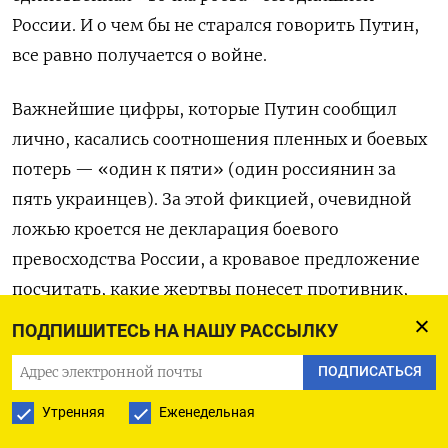
России. И о чем бы не старался говорить Путин,
все равно получается о войне.
Важнейшие цифры, которые Путин сообщил
лично, касались соотношения пленных и боевых
потерь — «один к пяти» (один россиянин за
пять украинцев). За этой фикцией, очевидной
ложью кроется не декларация боевого
превосходства России, а кровавое предложение
посчитать, какие жертвы понесет противник,
если войну не остановить: «Не мы начали эту
ПОДПИШИТЕСЬ НА НАШУ РАССЫЛКУ
войну», не мы помешали ее остановить
ПОДПИСАТЬСЯ
в Стамбуле».
Утренняя
Еженедельная
Сейчас я скажу то, что, вероятно, не понравится