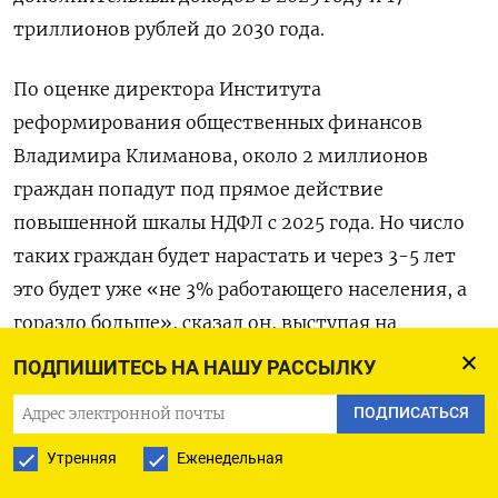
триллионов рублей до 2030 года.
По оценке директора Института
реформирования общественных финансов
Владимира Климанова, около 2 миллионов
граждан попадут под прямое действие
повышенной шкалы НДФЛ с 2025 года. Но число
таких граждан будет нарастать и через 3-5 лет
это будет уже «не 3% работающего населения, а
гораздо больше», сказал он, выступая на
вебинаре рейтингового агентства Эксперт РА.
ПОДПИШИТЕСЬ НА НАШУ РАССЫЛКУ
ПОДПИСАТЬСЯ
«Будем смотреть, как себя поведут работодатели
в новых условиях, ведь вместе с повышением
Утренняя
Еженедельная
НДФЛ идет повышение налога на прибыль, -