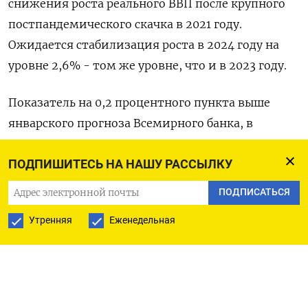
снижения роста реального ВВП после крупного
постпандемического скачка в 2021 году.
Ожидается стабилизация роста в 2024 году на
уровне 2,6% - том же уровне, что и в 2023 году.
Показатель на 0,2 процентного пункта выше
январского прогноза Всемирного банка, в
основном из-за сильного спроса в США.
ПОДПИШИТЕСЬ НА НАШУ РАССЫЛКУ
Всемирный банк прогнозирует мировой рост на
ПОДПИСАТЬСЯ
уровне 2,7% в 2025 и 2026 годах, - уровень
Утренняя
Еженедельная
значительно ниже мирового среднего значения
в 3,1%, наблюдавшегося в предшествовавшее
пандемии COVID-19 десятилетие. Организация
также прогнозирует, что процентные ставки в
ближайшие три года останутся вдвое выше