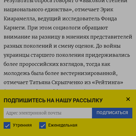
Результаты опроса говорят о «высокой степени
национального единства», отмечает Эрик
Киарамелла, ведущий исследователь Фонда
Карнеги. При этом социологи обращают
внимание на разницу в мнениях представителей
разных поколений и смену оценок. До войны
украинцы старшего поколения придерживались
более пророссийских взглядов, тогда как
молодежь была более вестернизированной,
отмечает Татьяна Скрыпченко из «Рейтинга»
(
цитата
по The Washington Post). Теперь же
ПОДПИШИТЕСЬ НА НАШУ РАССЫЛКУ
взрослые настаивают, что надо воевать до конца,
вступить в НАТО и не идти ни на какие
ПОДПИСАТЬСЯ
переговоры с Владимиром Путиным. «Здесь
Утренняя
Еженедельная
может формироваться социальная