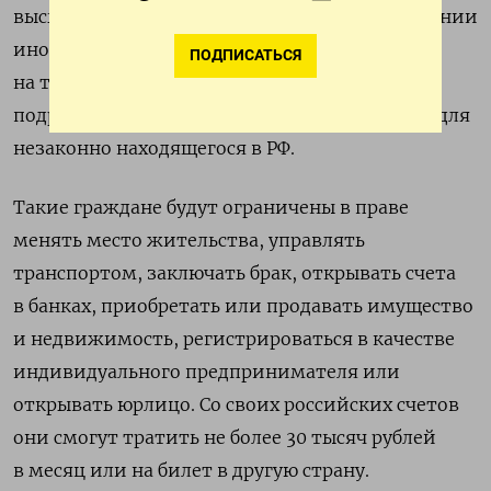
высылки. Он будет устанавливаться в отношении
иностранцев, нелегально находящихся
ПОДПИСАТЬСЯ
на территории РФ. Введение данного режима
подразумевает ограничение отдельных прав для
незаконно находящегося в РФ.
Такие граждане будут ограничены в праве
менять место жительства, управлять
транспортом, заключать брак, открывать счета
в банках, приобретать или продавать имущество
и недвижимость, регистрироваться в качестве
индивидуального предпринимателя или
открывать юрлицо. Со своих российских счетов
они смогут тратить не более 30 тысяч рублей
в месяц или на билет в другую страну.