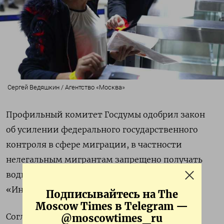
Сергей Ведяшкин / Агентство «Москва»
Профильный комитет Госдумы одобрил закон
об усилении федерального государственного
контроля в сфере миграции, в частности
нелегальным мигрантам запрещено получать
водительские права и вступать в брак,
пишет
«Интерфакс».
Подписывайтесь на The
Moscow Times в Telegram —
Согласно законопроекту, будет введен режим
@moscowtimes_ru