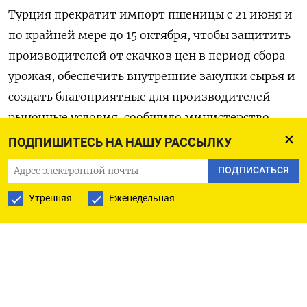
Турция прекратит импорт пшеницы с 21 июня и
по крайней мере до 15 октября, чтобы защитить
производителей от скачков цен в период сбора
урожая, обеспечить внутренние закупки сырья и
создать благоприятные для производителей
рыночные условия, сообщило министерство
сельского хозяйства. Приостановка импорта
ПОДПИШИТЕСЬ НА НАШУ РАССЫЛКУ
может быть продлена и после 15 октября, в
ПОДПИСАТЬСЯ
зависимости от того, как сложатся условия на
Утренняя
Еженедельная
рынке к тому моменту.
По данным Союза экспортеров зерна, на середину
апреля Турция была вторым покупателем
российской пшеницы в этом сезоне. Первое
место занимал Египет, третье - Бангладеш, в