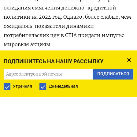
ожидания смягчения денежно-кредитной
политики на 2024 год. Однако, более слабые, чем
ожидалось, показатели динамики
потребительских цен в США придали импульс
мировым акциям.
С особенно крупным оттоком столкнулись
ПОДПИШИТЕСЬ НА НАШУ РАССЫЛКУ
американские фонды акций: их чистые продажи
ПОДПИСАТЬСЯ
за неделю составили $21,93 миллиарда -
Утренняя
Еженедельная
максимум с декабря 2022 года. Европейские и
азиатские фонды акций, напротив, получили
приток средств в размере $4,48 миллиарда и
$1,74 миллиарда соответственно.
Среди отраслей, в фонды технологического