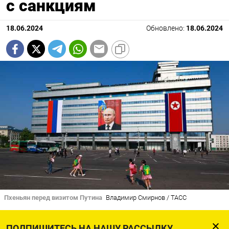
с санкциям
18.06.2024
Обновлено:
18.06.2024
Пхеньян перед визитом Путина
Владимир Смирнов / ТАСС
Северной Корее удалось добиться «колоссальных
ПОДПИШИТЕСЬ НА НАШУ РАССЫЛКУ