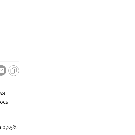
мя
ось,
а 0,25%