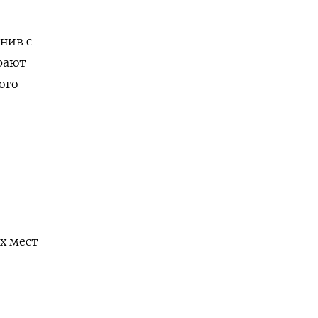
нив с
рают
ого
х мест