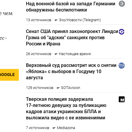
е чем
ес-
GOOGLE