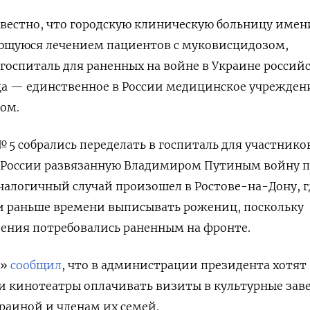
звестно, что городскую клиническую больницу имен
ающуюся лечением пациентов с муковисцидозом,
госпиталь для раненных на войне в Украине россий
ца — единственное в России медицинское учрежден
ом.
 5 собрались переделать в госпиталь для участнико
в России развязанную Владимиром Путиным войну 
налогичный случай произошел в Ростове-на-Дону, г
ли раньше времени выписывать рожениц, поскольку
ния потребовались раненным на фронте.
ъ»
сообщил
, что в администрации президента хотят
 и кинотеатры оплачивать визиты в культурные зав
раиной и членам их семей.