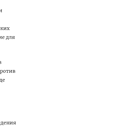
и
ских
ие для
в
против
де
едения