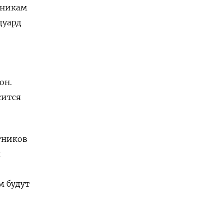
тникам
дуард
он.
сится
тников
м будут