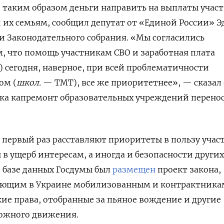
 таким образом деньги направить на выплаты учас
 их семьям, сообщил депутат от «Единой России» Э
и Законодательного собрания. «Мы согласились
м, что помощь участникам СВО и заработная плата
) сегодня, наверное, при всей проблематичности
ом (
школ.
— ТМТ), все же приоритетнее», — сказал 
ока капремонт образовательных учреждений перено
в первый раз расставляют приоритеты в пользу учас
в ущерб интересам, а иногда и безопасности других
в базе данных Госдумы был
размещен
проект закона,
юющим в Украине мобилизованным и контрактника
ие права, отобранные за пьяное вождение и другие
ожного движения.