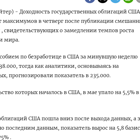
йтер) - Доходность государственных облигаций США
от максимумов в четверг после публикации смешанн
 , свидетельствующих о замедлении темпов роста
и мира.
собием по безработице в США за минувшую неделю ​​
38.000​​, тогда как аналитики, основываясь на
, прогнозировали показатель в 235​.000.
ство которых началось в США, в мае упало на 5,5% в
облигаций США пошла вниз после выхода данных, а 
но последним данным, показатель вырос на 5,8 бази
75% .