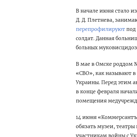
В начале июня стало и
Д. Д. Плетнева, заним
перепрофилируют
под 
солдат. Данная больни
больных муковисцидоз
В мае в Омске роддом №
«СВО», как называют 
Украины. Перед этим а
в конце февраля нача
помещения медучрежде
14 июня «Коммерсант
обязать музеи, театры
участникам войны с Ук