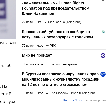
кин / ТАСС
вил об
. На
влений
ор вуза