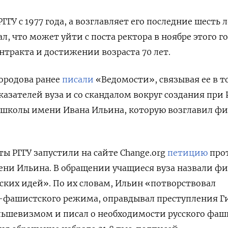
ГГУ с 1977 года, а возглавляет его последние шесть л
л, что может уйти с поста ректора в ноябре этого го
нтракта и достижении возраста 70 лет.
бородова ранее
писали
«Ведомости», связывая ее в т
азателей вуза и со скандалом вокруг создания при 
школы имени Ивана Ильина, которую возглавил ф
ты РГГУ запустили на сайте Change.org
петицию
про
ени Ильина. В обращении учащиеся вуза назвали ф
ких идей». По их словам, Ильин «потворствовал
-фашистского режима, оправдывал преступления Г
льшевизмом и писал о необходимости русского фаш