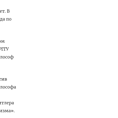
ет. В
да по
ом
РГГУ
илософ
тив
илософа
итлера
изма».