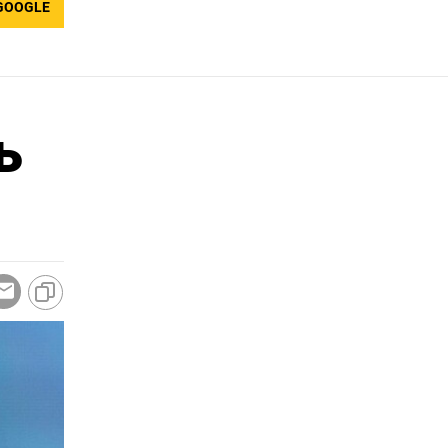
GOOGLE
ь