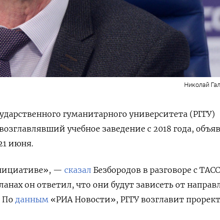
Николай Гал
сударственного гуманитарного университета (РГГУ)
возглавлявший учебное заведение с 2018 года, объя
 21 июня.
инициативе», —
сказал
Безбородов в разговоре с ТАСС
ланах он ответил, что они будут зависеть от напра
. По
данным
«РИА Новости», РГГУ возглавит прорект