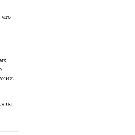
 что
ных
р
уссии.
ся на