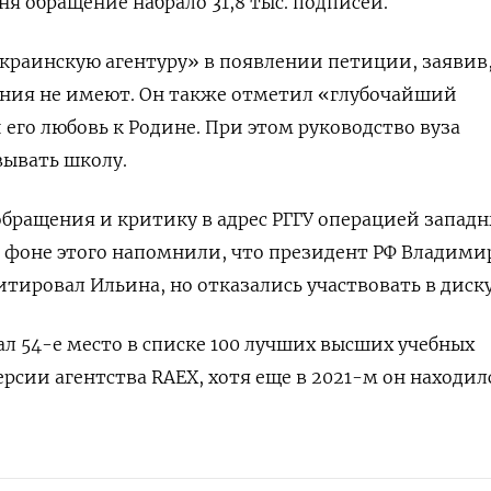
я обращение набрало 31,8 тыс. подписей.
краинскую агентуру» в появлении петиции, заявив,
ения не имеют. Он также отметил «глубочайший
его любовь к Родине. При этом руководство вуза
вывать школу.
обращения и критику в адрес РГГУ операцией запад
а фоне этого напомнили, что президент РФ Владими
тировал Ильина, но отказались участвовать в диск
ал 54-е место в списке 100 лучших высших учебных
рсии агентства RAEX, хотя еще в 2021-м он находил
.