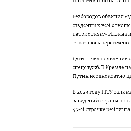
По состоянию на 20 июн
Безбородов обвинил «у
студенты к ней отнош
патриотизм» Ильина и 
отказалось переимено
Дугин счел появление 
спецслужб. В Кремле н
Путин неоднократно ци
В 2023 году РГГУ заним
заведений страны по ве
45-й строчке рейтинга