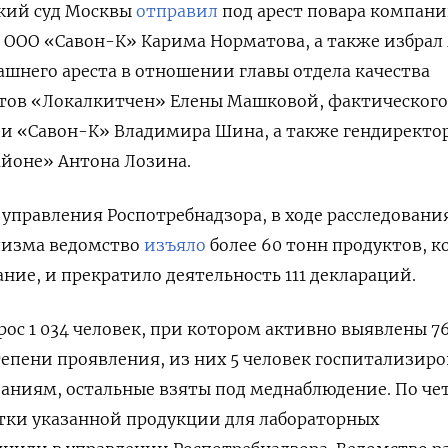
кий суд Москвы
отправил
под арест повара компан
 ООО «Савон-К» Карима Норматова, а также избрал
ашнего ареста в отношении главы отдела качества
тов «Локалкитчен» Елены Машковой, фактического
и «Савон-К» Владимира Шина, а также гендиректо
айоне» Антона Лозина.
управления Роспотребнадзора, в ходе расследовани
лизма ведомство
изъяло
более 60 тонн продуктов, к
ние, и прекратило деятельность 111 деклараций.
ос 1 034 человек, при котором активно выявлены 76
епени проявления, из них 5 человек госпитализир
аниям, остальные взяты под меднаблюдение. По ч
тки указанной продукции для лабораторных