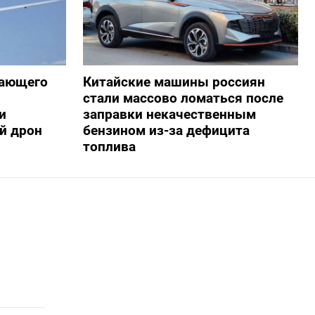
жающего
Китайские машины россиян
стали массово ломаться после
и
заправки некачественным
й дрон
бензином из-за дефицита
топлива