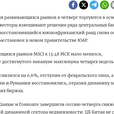
ии развивающихся рынков в четверг торгуются в ос
нвесторы взвешивают решения ряда центральных ба
 восстановившийся южноафриканский ранд снова ос
асстановок в новом правительстве ЮАР.
щихся рынков MSCI к 13:48 МСК мало менялся,
 достигнутого накануне максимума четырех недель
низился на 0,6%, отступив от февральского пика, 
ии и Румынии восстановились, отразив динамику н
их биржах.
Шанхае и Гонконге завершили сессию четверга сниж
ой динамикой сектора недвижимости. ЦБ Китая не 