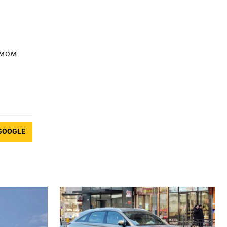
змом
GOOGLE