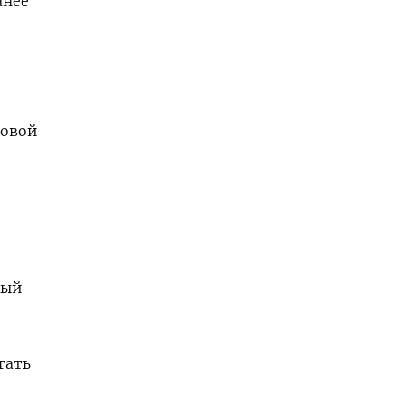
анее
товой
ный
гать