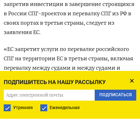
запретив инвестиции в завершение строящихся
в России СПГ-проектов и перевалку СПГ из РФ в
своих портах в третьи страны, следует из
заявления ЕС.
«ЕС запретит услуги по перевалке российского
СПГ на территории ЕС в третьи страны, включая
перевалку между судами и между судами и
берегом, а также перепогрузку. Запрет касается
ПОДПИШИТЕСЬ НА НАШУ РАССЫЛКУ
только реэкспорта СПГ в третьи страны через ЕС
ПОДПИСАТЬСЯ
и не затрагивает импорт», - сообщил Совет ЕС.
Утренняя
Еженедельная
Запрет на использование европейских портов
для перегрузки российского СПГ вступит в силу
после переходного периода в девять месяцев.