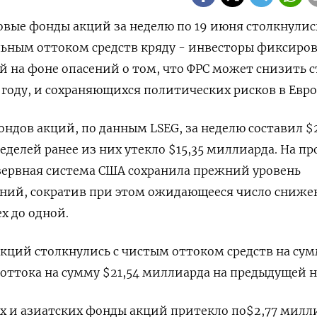
овые фонды акций за неделю по 19 июня столкнулис
ьным оттоком средств кряду - инвесторы фиксиро
й на фоне опасений о том, что ФРС может снизить 
 году, и сохраняющихся политических рисков в Евро
ондов акций, по данным LSEG, за неделю составил $
еделей ранее из них утекло $15,35 миллиарда. На п
зервная система США сохранила прежний уровень
ний, сократив при этом ожидающееся число сниж
ех до одной.
кций столкнулись с чистым оттоком средств на су
 оттока на сумму $21,54 миллиарда на предыдущей н
х и азиатских фонды акций притекло по$2,77 милл