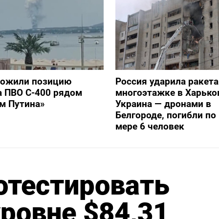
тожили позицию
Россия ударила ракет
а ПВО С-400 рядом
многоэтажке в Харько
ом Путина»
Украина — дронами в
Белгороде, погибли п
мере 6 человек
отестировать
ровне $84,31