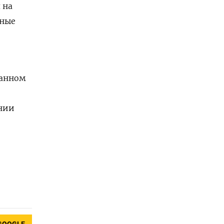
 на
дные
данном
ении