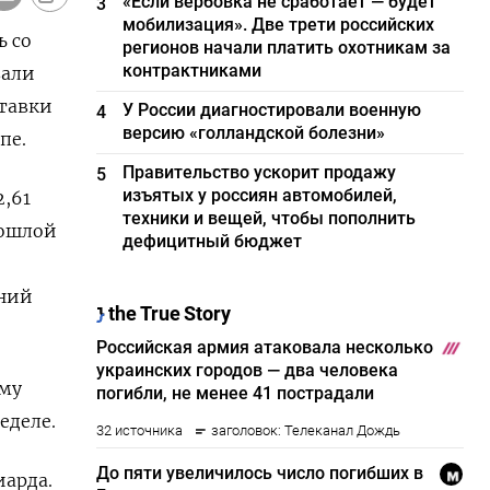
«Если вербовка не сработает — будет
3
мобилизация». Две трети российских
ь со
регионов начали платить охотникам за
контрактниками
вали
ставки
У России диагностировали военную
4
версию «голландской болезни»
пе.
Правительство ускорит продажу
5
изъятых у россиян автомобилей,
2,61
техники и вещей, чтобы пополнить
рошлой
дефицитный бюджет
ений
мму
еделе.
иарда.