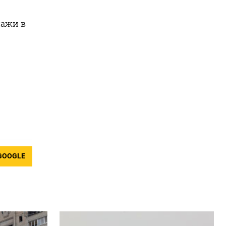
дажи в
GOOGLE