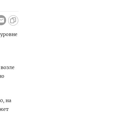
 уровне
 возле
но
0, на
ожет