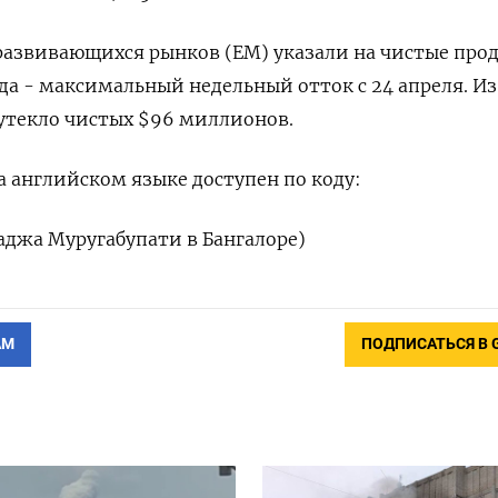
развивающихся рынков (EM) указали на чистые про
да - максимальный недельный отток с 24 апреля. Из
утекло чистых $96 миллионов.
 английском языке доступен по коду:
раджа Муругабупати в Бангалоре)
АМ
ПОДПИСАТЬСЯ В 