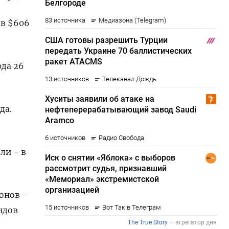
 в $606
да 26
да.
ли - в
онов -
ндов