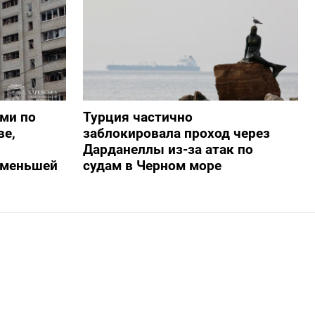
ами по
Турция частично
ве,
заблокировала проход через
Дарданеллы из-за атак по
о меньшей
судам в Черном море