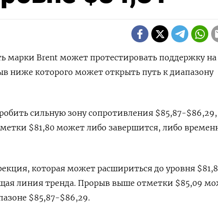
ть марки Brent может протестировать поддержку на
орыв ниже которого может открыть путь к диапазону
пробить сильную зону сопротивления $85,87-$86,29,
отметки $81,80 может либо завершится, либо времен
рекция, которая может расшириться до уровня $81,8
ящая линия тренда. Прорыв выше отметки $85,09 м
пазоне $85,87-$86,29.