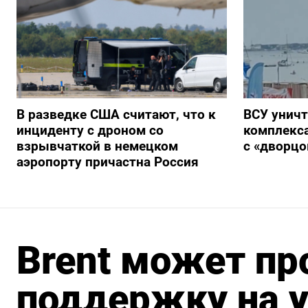
В разведке США считают, что к
ВСУ унич
инциденту с дроном со
комплекс
взрывчаткой в немецком
с «дворц
аэропорту причастна Россия
Brent может пр
поддержку на у