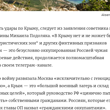
Aksen
ь удары по Крыму, следует из заявления советника
ины Михаила Подоляка. «В Крыму нет и не может б
уристических зон“ и других фиктивных признаков
 — это безусловно оккупированная Россией чужая
боевые действия, продолжается полномасштабная
в своем телеграм-канале.
о войну развязала Москва «исключительно с геноци
ю», а Крым — это «большой военный лагерь и склад
нных целей», который руководство РФ «цинично пы
ть» собственными гражданами. Россиян, которые е
ик главы ОП назвал «гражданскими оккупантами».