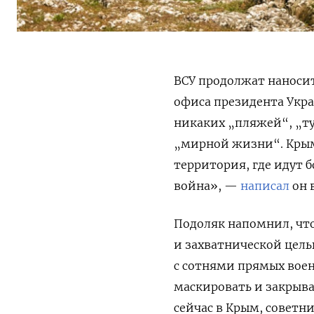
ВСУ продолжат наносит
офиса президента Укра
никаких „пляжей“, „т
„мирной жизни“. Крым
территория, где идут 
война», —
написал
он 
Подоляк напомнил, чт
и захватнической цель
с сотнями прямых вое
маскировать и закрыва
сейчас в Крым, советн