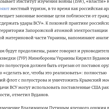
указывает Институт изучения войны (ISW), «власти»
ряют
местный туризм, в то время как российская а
мещает законные военные цели поблизости от граж
сдержать удары ВСУ». К похожей практике российск
 территории Запорожской атомной электростанции 
ой материковой части Украины, напоминают анали
рым будут продолжены, ранее говорил и руководител
азведки (ГУР) Минобороны Украины Кирилл Буданов.
что полуостров должен быть отрезан от поставок ор
о «сделать все, чтобы это реализовать»: полностью
ий флот с полуострова и уничтожить Крымский мос
дачи ВСУ могут использовать поставленные США ра
ости, отметил Буданов.
именение Владимиром Путиным ядерного оружия в