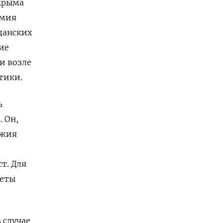
 Крыма
рмия
данских
ие
и возле
тики.
ь
 Он,
ужия
т. Для
кеты
 случае