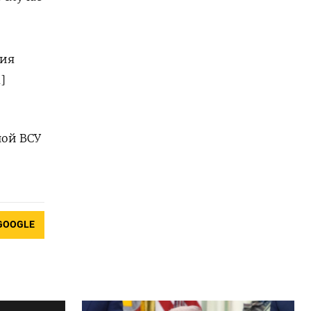
жия
]
ой ВСУ
GOOGLE