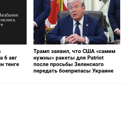
в
Трамп заявил, что США «самим
а 6 авг
нужны» ракеты для Patriot
н тенге
после просьбы Зеленского
передать боеприпасы Украине