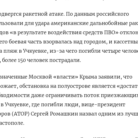
одвергся ракетной атаке. По данным российского
льзовали для удара американские дальнобойные ра
дов «в результате воздействия средств ПВО» откло
его боевая часть взорвалась над городом, и кассетны
а пляж в
Учкуевке
, из-за чего
погибли четыре челов
 более 150
человек пострадали.
азначенные Москвой «власти» Крыма заявили, что
рожает, обстановка на полуострове является «доста
обходимости даже ограничивать поток приезжающи
 в Учкуевке, где погибли люди, вице-президент
оров (АТОР) Сергей Ромашкин назвал одним из луч
астополе.