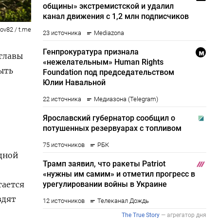
ov82 / t.me
 главы
ыть
дной
тается
здят