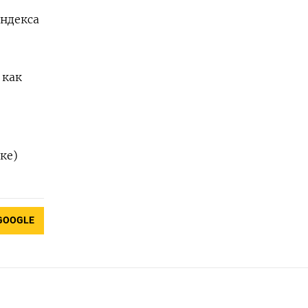
ндекса
 как
ке)
GOOGLE