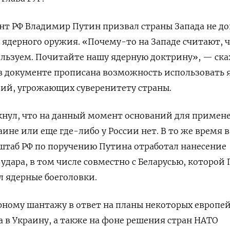
нт РФ Владимир Путин призвал страны Запада не д
ядерного оружия. «Почему-то на Западе считают, 
ользуем. Почитайте нашу ядерную доктрину», — ска
в документе прописана возможность использовать 
вий, угрожающих суверенитету страны.
кнул, что на данный момент оснований для примен
ине или еще где-либо у России нет. В то же время в
штаб РФ по поручению Путина отработал нанесение
удара, в том числе совместно с Беларусью, которой
л ядерные боеголовки.
ерному шантажу в ответ на планы некоторых европе
а в Украину, а также на фоне решения стран НАТО