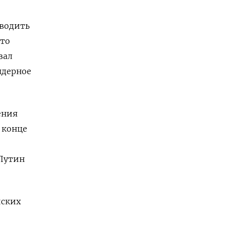
оводить
что
зал
ядерное
ения
 конце
 Путин
йских