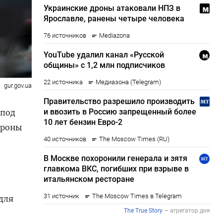
gur.gov.ua
 под
ороны
для