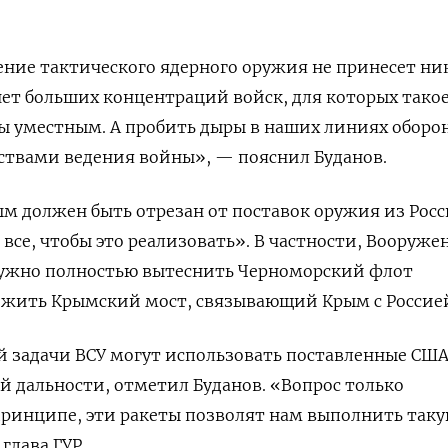
ение тактического ядерного оружия не принесет ни
 нет больших концентраций войск, для которых тако
ы уместным. А пробить дыры в наших линиях оборо
твами ведения войны», — пояснил Буданов.
ым должен быть отрезан от поставок оружия из Рос
 все, чтобы это реализовать». В частности, Вооруж
нужно полностью вытеснить Черноморский флот
тожить Крымский мост, связывающий Крым с Россие
й задачи ВСУ могут использовать поставленные СШ
 дальности, отметил Буданов. «Вопрос только
в принципе, эти ракеты позволят нам выполнить так
глава ГУР.