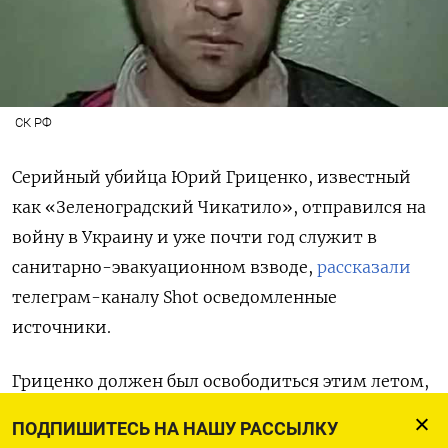
СК РФ
Серийный убийца Юрий Гриценко, известный
как «Зеленоградский Чикатило», отправился на
войну в Украину и уже почти год служит в
санитарно-эвакуационном взводе,
рассказали
телеграм-каналу Shot
осведомленные
источники.
Гриценко должен был освободиться этим летом,
когда закончится его 22-летний срок. Но
ПОДПИШИТЕСЬ НА НАШУ РАССЫЛКУ
серийный убийца вышел из мордовской ИК-10 в