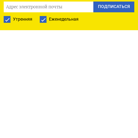
сентябре 2023-го. Он записался в отряд «Шторм
ПОДПИСАТЬСЯ
Z», однако в штурмовики 62-летнего
Утренняя
Еженедельная
«Чикатило» не взяли по состоянию здоровья и
записали в санитарно-эвакуационный взвод.
Маньяк сам попросил отправить его на войну,
чтобы он мог заработать деньги на первое время
на воле, где у него ничего не осталось. Как пишет
Shot, после смерти матери «Чикатило»
неприватизированная квартира в Зеленограде
отошла государству. Предварительно, контракт
Гриценко с российской армией завершится
вместе с войной в Украине. После этого его
отпустят на свободу.