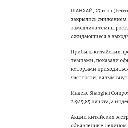
ШАНХАЙ, 27 июн (Рейте
закрылись снижением 
замедлила темпы роста
ожидающиеся в выходн
Прибыль китайских пр
темпами, показали офи
которыми приходиться 
частности, вялым вну
Индекс Shanghai Compos
2.945,85 пункта, а инде
Акции китайских заст
объявленные Пекином в