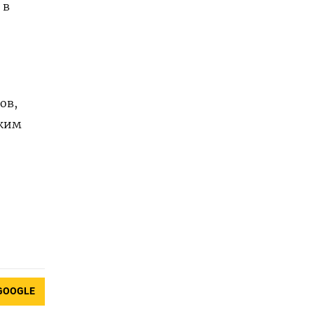
 в
ов,
ским
GOOGLE