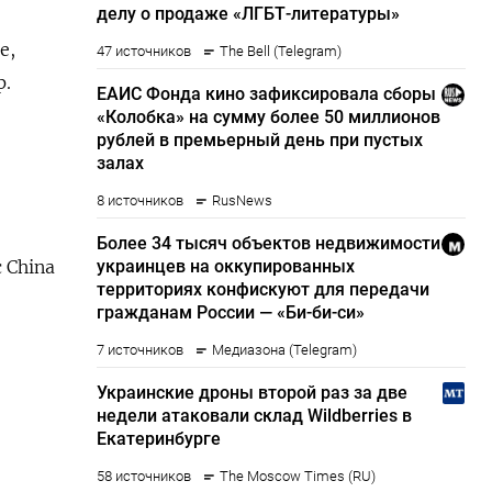
е,
р.
 China