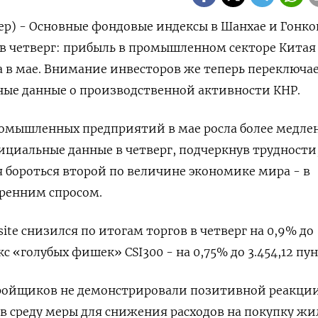
р) - Основные фондовые индексы в Шанхае и Гонко
в четверг: прибыль в промышленном секторе Китая
 в мае. Внимание инвесторов же теперь переключае
ые данные о производственной активности КНР.
омышленных предприятий в мае росла более медл
циальные данные в четверг, подчеркнув трудности,
бороться второй по величине экономике мира - в
тренним спросом.
ite снизился по итогам торгов в четверг на 0,9% до
кс «голубых фишек» CSI300 - на 0,75% до 3.454,12 пун
ройщиков не демонстрировали позитивной реакции
 среду меры для снижения расходов на покупку жи