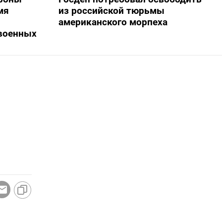
мя
из российской тюрьмы
американского морпеха
военных