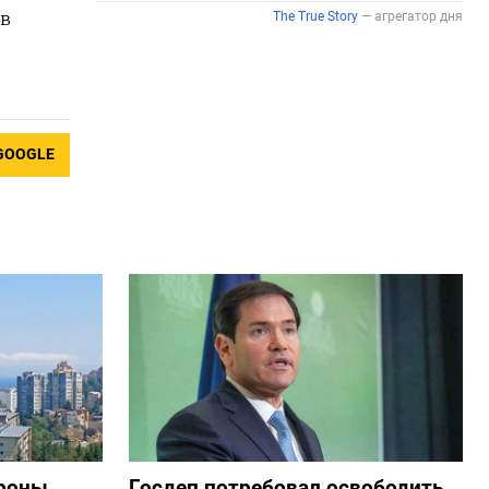
 в
GOOGLE
дроны
Госдеп потребовал освободить