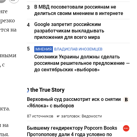
В МВД посоветовали россиянам не
3
нге
делиться своим мнением в интернете
 резко
Google запретит российским
4
тся на
разработчикам выкладывать
приложения для всего мира
5
МНЕНИЯ
ВЛАДИСЛАВ ИНОЗЕМЦЕВ
енными
Союзники Украины должны сделать
россиянам решительное предложение —
 с
до сентябрьских «выборов»
кта.
 на
лья.