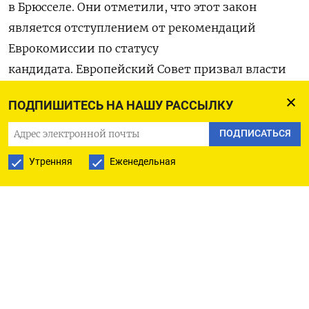
в Брюсселе. Они отметили, что этот закон
является отступлением от рекомендаций
Еврокомиссии по статусу
кандидата.
Европейский Совет призвал власти
Грузии «разъяснить свои намерения
ПОДПИШИТЕСЬ НА НАШУ РАССЫЛКУ
и отказаться от нынешнего политического курса,
который ставит под угрозу ее путь в ЕС».
ПОДПИСАТЬСЯ
Утренняя
Еженедельная
Также лидеры содружества потребовали
от Тбилиси «положить конец участившимся
актам запугивания, угрозам и физическим
нападениям на представителей гражданского
общества, политических лидеров, активистов
и журналистов». Они напомнили, что
«уважение ценностей и принципов, на которых