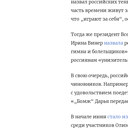
назвал российских те
часть времени живут з
что „играют за себя“,
Тогда же президент В
Ирина Винер
назвала
р
гимна и болельщиков»,
россиянам «унизитель
В свою очередь, росси
чиновников. Например,
с удовольствием поеде
«„Бомж“ Дарья передае
В начале июня
стало и
среди участников Олим