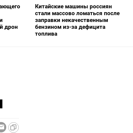
жающего
Китайские машины россиян
стали массово ломаться после
и
заправки некачественным
й дрон
бензином из-за дефицита
топлива
и