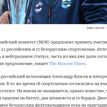
Dean Lewins /
ийский комитет (МОК) предложил принять участи
22 российским и 17 белорусским спортсменам. Атле
в нейтральном статусе, часть из них уже дали согл
ли предложение, пишет
The Moscow Times
.
 российский велогонщик Александр Власов и пятеро
в. В то же время 18 спортсменов согласились на уч
статусе. Их имена не называются, однако известно, 
 прыгуна на батуте, два штангиста и 10 борцов. Двое
 двое белорусских фехтовальщиков пока на приглаш