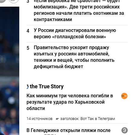
«Если вербовка не сработает — будет
3
мобилизация». Две трети российских
регионов начали платить охотникам за
контрактниками
У России диагностировали военную
4
версию «голландской болезни»
Правительство ускорит продажу
5
изъятых у россиян автомобилей,
техники и вещей, чтобы пополнить
дефицитный бюджет