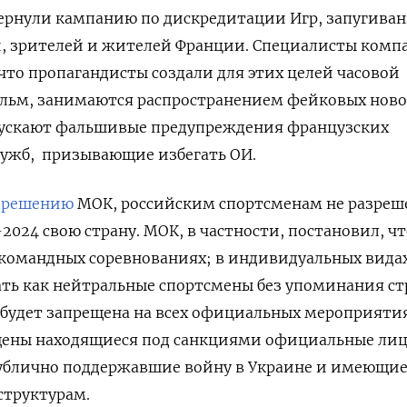
ернули кампанию по дискредитации Игр, запугива
й, зрителей и жителей Франции. Специалисты комп
 что пропагандисты создали для этих целей часовой
ьм, занимаются распространением фейковых нов
ускают фальшивые предупреждения французских
лужб, призывающие избегать ОИ.
у
решению
МОК, российским спортсменам не разреш
2024 свою страну. МОК, в частности, постановил, чт
в командных соревнованиях; в индивидуальных вида
ать как нейтральные спортсмены без упоминания ст
 будет запрещена на всех официальных мероприяти
ущены находящиеся под санкциями официальные лиц
публично поддержавшие войну в Украине и имеющи
структурам.