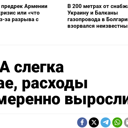
 предрек Армении
В 200 метрах от снаб
ризис или «что
Украину и Балканы
з-за разрыва с
газопровода в Болгари
взорвался неизвестны
А слегка
ае, расходы
умеренно выросл