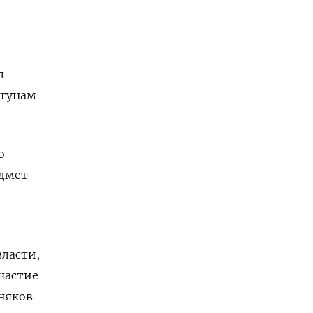
л
ыгунам
о
едмет
власти,
частие
дняков