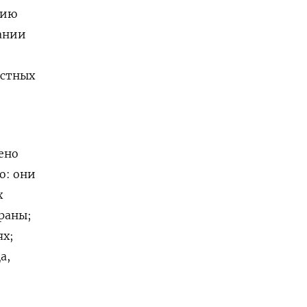
нию
ании
остных
ено
о: они
х
раны;
ях;
а,
е