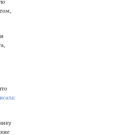
ую
том,
ки
а,
е
что
исала
:
нику
ские