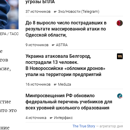
 EPA / ТАСС
е
тов
асие,
астие
что это
ение