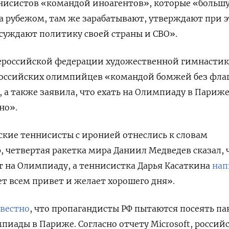
ннисистов «командой иноагентов», которые «больш
а рубежом, там же зарабатывают, утверждают при э
 осуждают политику своей страны и СВО».
сероссийской федерации художественной гимнасти
оссийских олимпийцев «командой бомжей без флаг
 а также заявила, что ехать на Олимпиаду в Париж
но».
йские теннисисты с иронией отнеслись к словам
 четвертая ракетка мира Даниил Медведев сказал, 
т на Олимпиаду, а теннисистка Дарья Касаткина
нап
т всем привет и желает хорошего дня».
звестно
, что пропагандисты РФ пытаются посеять па
пиады в Париже. Согласно отчету
Microsoft, россий