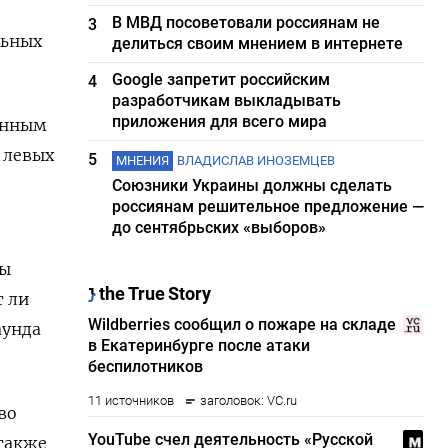
В МВД посоветовали россиянам не
3
льных
делиться своим мнением в интернете
Google запретит российским
4
разработчикам выкладывать
приложения для всего мира
енным
ю левых
5
МНЕНИЯ
ВЛАДИСЛАВ ИНОЗЕМЦЕВ
Союзники Украины должны сделать
россиянам решительное предложение —
до сентябрьских «выборов»
ты
т ли
аунда
во
 также