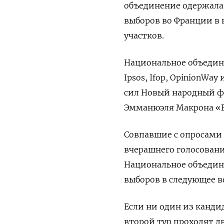
объединение одержала 
выборов во Франции в 
участков.
Национальное объедине
Ipsos, Ifop, OpinionWa
сил Новый народный фр
Эмманюэля Макрона «В
Совпавшие с опросами
вчерашнего голосования
Национальное объедин
выборов в следующее в
Если ни один из кандид
второй тур проходят д