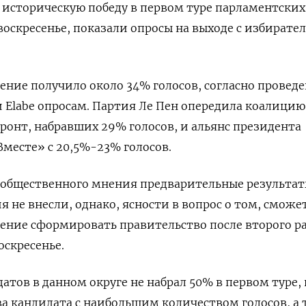
историческую победу в первом туре парламентских
воскресенье, показали опросы на выходе с избирате
ние получило около 34% голосов, согласно провед
y и Elabe опросам. Партия Ле Пен опередила коалици
онт, набравших 29% голосов, и альянс президента
месте» с 20,5%-23% голосов.
 общественного мнения предварительные результа
 не внесли, однако, ясности в вопрос о том, сможе
ение сформировать правительство после второго р
оскресенье.
атов в данном округе не набрал 50% в первом туре, 
ва кандидата с наибольшим количеством голосов, а