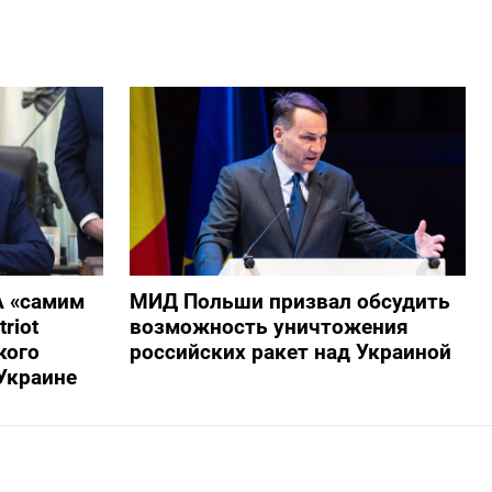
А «самим
МИД Польши призвал обсудить
riot
возможность уничтожения
кого
российских ракет над Украиной
Украине