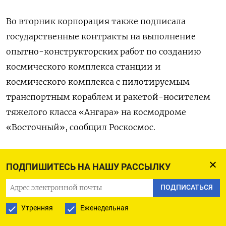
Во вторник корпорация также подписала
государственные контракты на выполнение
опытно-конструкторских работ по созданию
космического комплекса станции и
космического комплекса с пилотируемым
транспортным кораблем и ракетой-носителем
тяжелого класса «Ангара» на космодроме
«Восточный», сообщил Роскосмос.
Россия решила строить свою собственную
ПОДПИШИТЕСЬ НА НАШУ РАССЫЛКУ
орбитальную станцию с учетом устаревания
Международной космической станции и планов
ПОДПИСАТЬСЯ
выхода из программы, но в прошлом году
Утренняя
Еженедельная
продлила свое участие в международном