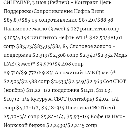
СИНГАПУР, 3 июл (Рейтер) - Контракт Цель
Поддержка/Сопротивление Нефть Brent
$85,87/$85,09 сопротивление $87,49/$88,38
Пальмовое масло (3 мес) 4.027 ринггитов сопр
4.105/4.148 ринггитов Нефть WTI* $82,50/$81,61
сопр $83,23/$83,95/$84,84 Спотовое золото -
поддержка $2,319/$2,308 сопр $2.340/$2.352 Медь
LME (3 мес)* $9.579/$9.498 сопр
$9.710/$9.772/$9.831 Алюминий LME (3 мес)*
$2.505/$2.488 сопр $2.533/$2.549/$2.563 Соя CBOT
(ноябрь) $11,22-1/2 поддержка $11,11, $11,03,
$10,92-1/4 Кукуруза CBOT (сентябрь) $4,02-1/4
сопр $4,12-1/2, $4,18-3/4 Пшеница CBOT(сен)
$5,70-3/4 сопр $5,84-1/4, $5,93-1/4 Кофе на Нью-
Йоркской бирже $2,2430/$2,2115 сопр