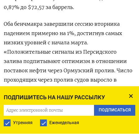
0,87% до $72,57 за баррель.
Оба ‌бенчмакра завершили сессию вторника
падением ‌примерно на 1%, достигнув самых
низких уровней с начала марта.
«Положительные сигналы из ​Персидского
залива подпитывают оптимизм в отношении
поставок нефти через ‌Ормузский пролив. Число
проходящих через пролив судов выросло в
последние ​дни, хотя оно по-прежнему
ПОДПИШИТЕСЬ НА НАШУ РАССЫЛКУ
значительно ниже довоенных значений», -
отметили стратеги рынка ‌сырьевых товаров ING.
ПОДПИСАТЬСЯ
«На нефтяные котировки также оказали
Утренняя
Еженедельная
давление надежды на ослабление
напряженности между США и Ираном и ​