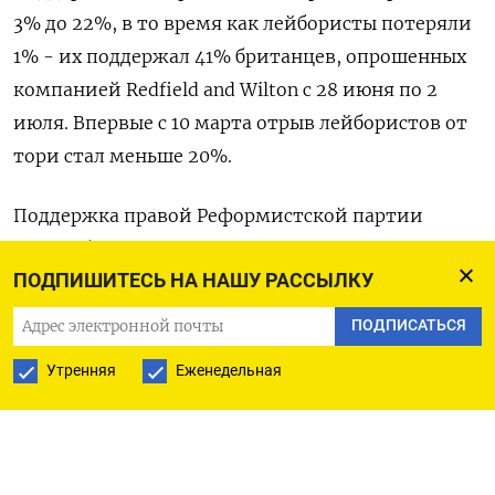
3% до 22%, в то время как лейбористы потеряли
1% - их поддержал 41% британцев, опрошенных
компанией Redfield and Wilton с 28 июня по 2
июля. Впервые с 10 марта отрыв лейбористов от
тори стал меньше 20%.
Поддержка правой Реформистской партии
Великобритании сократилась на 2% до 16%.
ПОДПИШИТЕСЬ НА НАШУ РАССЫЛКУ
В опросе приняли участие 20.000 человек.
ПОДПИСАТЬСЯ
Данные, собранные Рейтер на основании более
Утренняя
Еженедельная
чем 50 разных опросов девяти
исследовательских компаний, указывают на
небольшое уменьшение отрыва лейбористов в