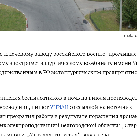
metall
 по ключевому заводу российского военно-промышл
ому электрометаллургическому комбинату имени У
единственным в РФ металлургическим предприяти
раинских беспилотников в ночь на 1 июля производс
овреждения, пишет
УНИАН
со ссылкой на источник
ат прекратил работу в результате поражения дрон
ых электроподстанций Белгородской области: „Ста
знамово и „Металлургическая“ возле села