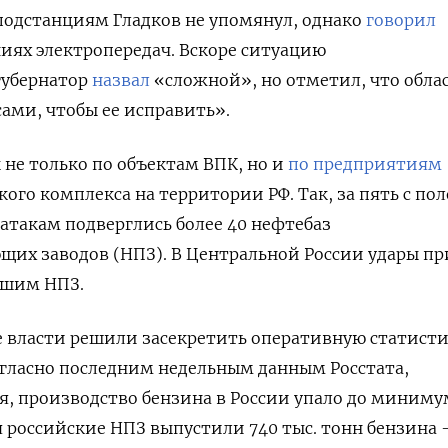
 подстанциям Гладков не упомянул, однако
говорил
иях электропередач. Вскоре ситуацию
губернатор
назвал
«сложной», но отметил, что обла
сами, чтобы ее исправить».
 не только по объектам ВПК, но и
по предприятиям
ого комплекса на территории РФ. Так, за пять с по
 атакам подверглись более 40 нефтебаз
щих заводов (НПЗ). В Центральной России удары п
йшим НПЗ.
е власти решили засекретить оперативную статист
огласно последним недельным данным Росстата,
, производство бензина в России упало до миниму
мая российские НПЗ выпустили 740 тыс. тонн бензина