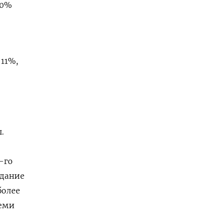
20%
11%,
.
-го
здание
более
семи