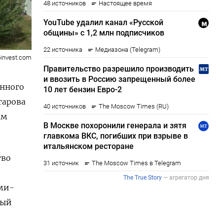
oinvest.com
енного
гарова
ем
тво
ами-
рый