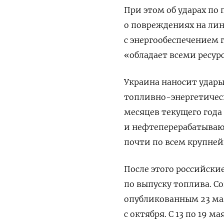
При этом об ударах по
о повреждениях на лин
с энергообеспечением 
«обладает всеми ресур
Украина наносит удары
топливно-энергетическ
месяцев текущего года
и нефтеперерабатываю
почти по всем крупне
После этого российски
по выпуску топлива. С
опубликованным 23 мая
с октября. С 13 по 19 