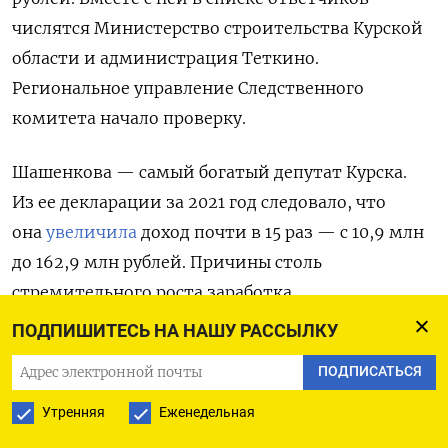
числятся Министерство строительства Курской
области и администрация Теткино.
Региональное управление Следственного
комитета начало проверку.
Шашенкова — самый богатый депутат Курска.
Из ее декларации за 2021 год следовало, что
она
увеличила
доход почти в 15 раз — с 10,9 млн
до 162,9 млн рублей. Причины столь
стремительного роста заработка
не приводились. На тот момент депутат владела
ПОДПИШИТЕСЬ НА НАШУ РАССЫЛКУ
21 объектом недвижимости и 14
ПОДПИСАТЬСЯ
автомобилями. После начала войны в Украине
президент России Владимир Путин разрешил
Утренняя
Еженедельная
госслужащим и лицам на выборных должностях