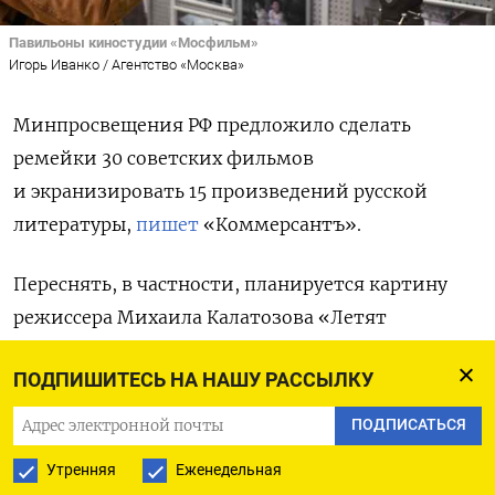
Павильоны киностудии «Мосфильм»
Игорь Иванко / Агентство «Москва»
Минпросвещения РФ предложило сделать
ремейки 30 советских фильмов
и экранизировать 15 произведений русской
литературы,
пишет
«Коммерсантъ».
Переснять, в частности, планируется картину
режиссера Михаила Калатозова «Летят
журавли», фильм «Иван Грозный» Сергея
ПОДПИШИТЕСЬ НА НАШУ РАССЫЛКУ
Эйзенштейна, ленты «Война и мир» и «Судьба
человека» Сергея Бондарчука, картину «Как
ПОДПИСАТЬСЯ
закалялась сталь» Николая Мащенко. В список
Утренняя
Еженедельная
экранизаций вошли «Севастопольские