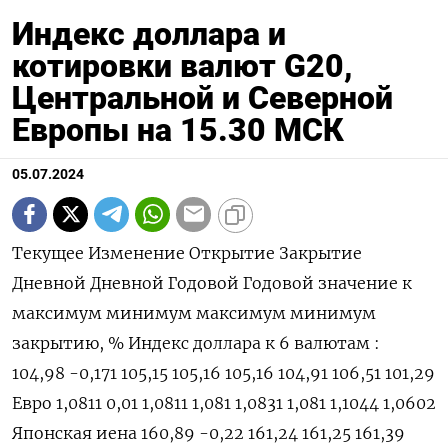
Индекс доллара и
котировки валют G20,
Центральной и Северной
Европы на 15.30 МСК
05.07.2024
Текущее Изменение Открытие Закрытие Дневной Дневной Годовой Годовой значение к максимум минимум максимум минимум закрытию, % Индекс доллара к 6 валютам : 104,98 -0,171 105,15 105,16 105,16 104,91 106,51 101,29 Евро 1,0811 0,01 1,0811 1,081 1,0831 1,081 1,1044 1,0602 Японская иена 160,89 -0,22 161,24 161,25 161,39 160,54 161,99 140,82 Британский фунт 1,278 0,18 1,2757 1,2757 1,2793 1,2755 1,2893 1,23 Канадский доллар 1,3614 0,01 1,3609 1,3613 1,3621 1,3603 1,3846 1,323 Шведская крона 10,5047 0,02 10,4931 10,5031 10,5217 10,4773 11,0487 10,0558 Швейцарский франк 0,8992 -0,1 0,9 0,9001 0,9003 0,8979 0,9224 0,84 Валюты G20: Аргентинский песо 913,5 -0,05 0 913,5 0 0 915,24 810,65 Австралийский доллар 0,6724 -0,04 0,6725 0,6727 0,674 0,6714 0,6839 0,6363 Бразильский реал 5,4823 -0,12 5,4903 5,4887 5,5017 5,4641 5,7009 4,8314 Индийская рупия 83,4917 0,02 83,475 83,475 83,505 83,4675 83,739 82,65 Индонезийская рупия 16 275 -0,31 16 315 16 325 16 340 16 275 16 493 15 450 Китайский юань 7,2656 -0,02 7,2656 7,2668 7,2693 7,2655 7,2735 7,1097 Мексиканский песо 18,066 -0,06 18,0882 18,077 18,101 18,037 18,986 16,2645 Российский рубль 87,7 -1,46 88 88,9955 88,6705 87,72 95,4705 82,02 Саудовский риал 3,7511 0 3,7512 3,7512 3,7513 3,7506 3,7521 3,7483 Турецкая лира 32,6939 0,56 32,5573 32,513 32,7769 32,578 33,0425 29,567 Южнокорейская вона 1 378,86 -0,1 1 379,09 1 380,22 1 381,98 1 376,73 1 400,15 1 291,17 Южноафриканский ранд 18,2526 -0,18 18,2445 18,2859 18,2989 18,1718 19,3912 17,8718 Европа: Польский злотый 3,9507 -0,17 3,9597 3,9573 3,9608 3,9512 4,1235 3,9013 Чешская крона 23,261 0,31 23,233 23,189 23,288 23,207 23,883 22,308 Венгерский форинт 362,34 -0,25 363,2 363,23 363,58 362,1 373,51 343,35 Норвежская крона 10,5794 0,13 10,5309 10,5658 10,5908 10,5334 11,1375 10,1432