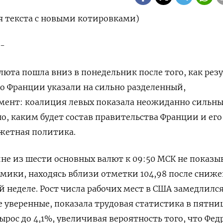
я текста с новыми котировками)
 -
люта пошла вниз в понедельник после того, как рез
во Франции указали на сильно разделенный,
ент: коалиция левых показала неожиданно сильн
но, каким будет состав правительства Франции и его
жетная политика.
ине из шести основных валют к 09:50 МСК не показы
ики, находясь вблизи отметки 104,98​ после сниж
й неделе. Рост числа рабочих мест в США замедлился
е уверенные, показала трудовая статистика в пятниц
рос до 4,1%, увеличивая вероятность того, что Фед