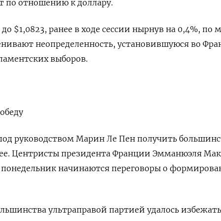
т по отношению к доллару.
до $1,0823​, ранее в ходе сессии нырнув на 0,4%, по 
ценивают неопределенность, установившуюся во Фр
рламентских выборов.
обеду
 под руководством Марин Ле Пен получить большинс
ее. Центристы президента Франции Эмманюэля Ма
 В понедельник начинаются переговоры о формиров
льшинства ультраправой партией удалось избежать