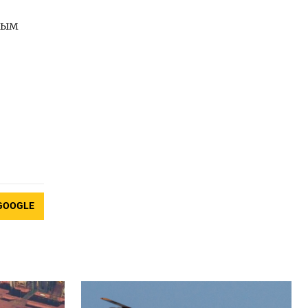
ным
GOOGLE