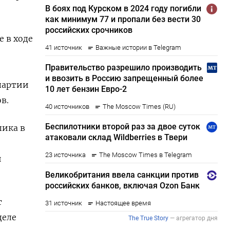
е в ходе
партии
в.
пика в
и
т
деле