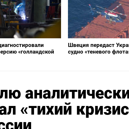
диагностировали
Швеция передаст Укра
ерсию «голландской
судно «теневого флота
лю аналитическ
ал «тихий кризис
ссии