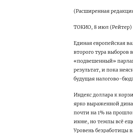
(Расширенная редакци
ТОКИО, 8 июл (Рейтер)
Единая европейская ва
второго тура выборов 
«подвешенный» парлам
результат, и пока неяс
будущая налогово-бюд
Индекс доллара к корз
ярко выраженной динам
почти на 1% на прошло
июне, но темпы всё ещ
Уровень безработицы вы