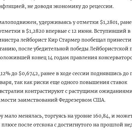
нфляцией, не доводя экономику до рецессии.
алоподвижен, удерживаясь у отметки $1,2801​, ране
отметки в $1,2820 впервые с 12 июня. Вступивший в
нистра лейборист Кир Стармер пообещал принести
танию, после убедительной победы Лейбористской 
положившей конец 14 годам правления консерваторо
12% до $0,6742​, ранее в ходе сессии поднявшись до 
нваря, так как риски еще одного повышения ставок
Австралии контрастируют с растущими ожиданиям
имости заимствований Федрезервом США.
у мало менялась, торгуясь на уровне 160,84, и може
 плюсе после отскока с достигнутого на прошлой не