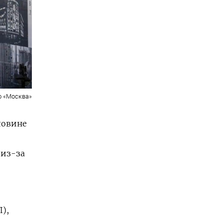
о «Москва»
ловине
 из-за
),