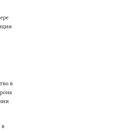
мере
анции
тво в
крона
ании
 в