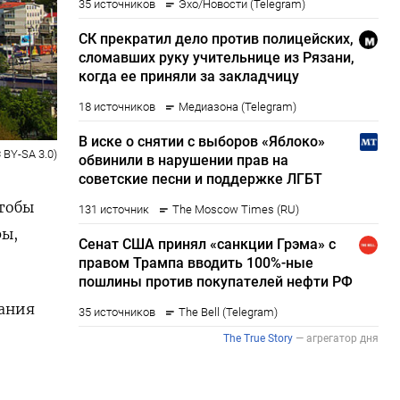
 BY-SA 3.0)
чтобы
ры,
вания