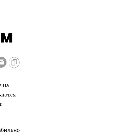
ам
в на
саются
т
табильно