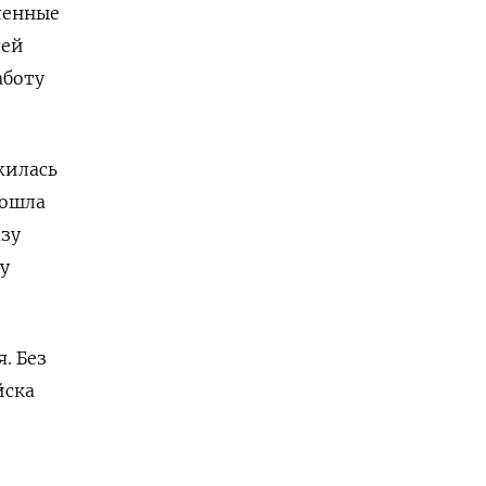
ленные
лей
аботу
жилась
зошла
азу
у
. Без
йска