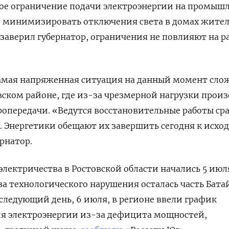
ное ограничение подачи электроэнергии на промыш
 минимизировать отключения света в домах жите
 заверил губернатор, ограничения не повлияют на р
самая напряженная ситуация на данный момент сло
вском районе, где из-за чрезмерной нагрузки прои
ропередачи. «Ведутся восстановительные работы ср
х. Энергетики обещают их завершить сегодня к исход
рнатор.
лектричества в Ростовской области начались 5 июля
а технологического нарушения осталась часть Бата
 следующий день, 6 июля, в регионе ввели график
я электроэнергии из-за дефицита мощностей,