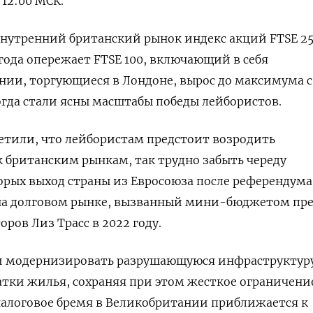
 12:00 МСК.
нутренний британский рынок индекс акций FTSE 25
 года опережает FTSE 100, включающий в себя
ии, торгующиеся в Лондоне, вырос до максимума с
когда стали ясны масштабы победы лейбористов.
етили, что лейбористам предстоит возродить
к британским рынкам, так трудно забыть череду
орых выход страны из Евросоюза после референдума
ос на долговом рынке, вызванный мини-бюджетом пр
ров Лиз Трасс в 2022 году.
 модернизировать разрушающуюся инфраструктур
тки жилья, сохраняя при этом жесткое ограничени
налоговое бремя в Великобритании приближается к