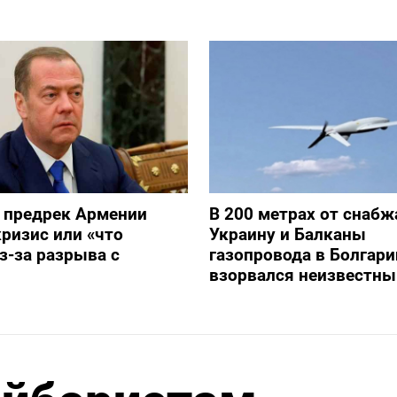
 предрек Армении
В 200 метрах от снаб
ризис или «что
Украину и Балканы
з-за разрыва с
газопровода в Болгари
взорвался неизвестны