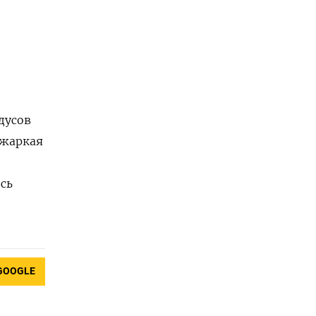
дусов
 жаркая
сь
GOOGLE