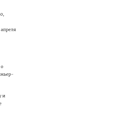
0,
 апреля
 о
емьер-
у и
е