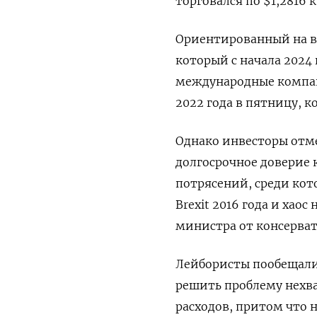
торговался по $1,2816 к
Ориентированный на в
который с начала 2024
международные компан
2022 года в пятницу, 
Однако инвесторы отм
долгосрочное доверие 
потрясений, среди кот
Brexit 2016 года и ха
министра от консервато
Лейбористы пообещали
решить проблему нехва
расходов, притом что 