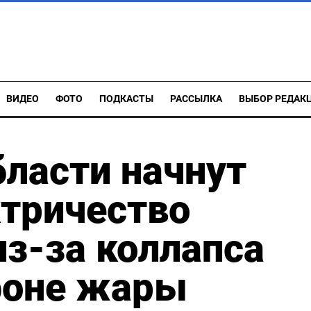
ВИДЕО
ФОТО
ПОДКАСТЫ
РАССЫЛКА
ВЫБОР РЕДАК
бласти начнут
ктричество
з-за коллапса
фоне жары