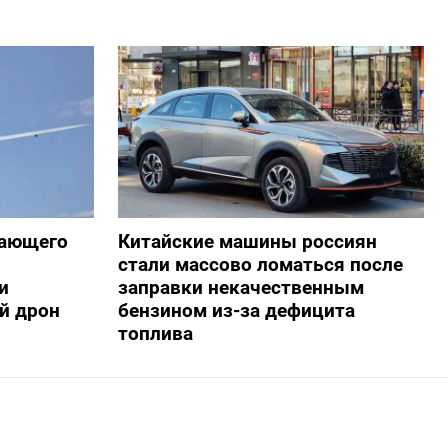
жающего
Китайские машины россиян
стали массово ломаться после
и
заправки некачественным
й дрон
бензином из-за дефицита
топлива