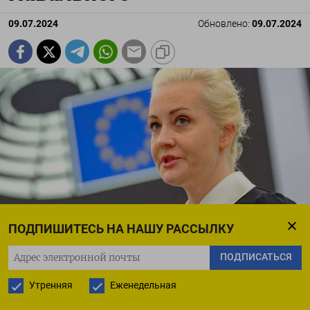
09.07.2024
Обновлено:
09.07.2024
ПОДПИШИТЕСЬ НА НАШУ РАССЫЛКУ
EPP Group / flickr
ПОДПИСАТЬСЯ
Утренняя
Еженедельная
Басманный суд Москвы избрал заочный арест