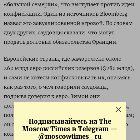
«большой семерки», что выступает против идеи
конфискации. Один из источников Bloomberg
назвал это завуалированной угрозой. По словам
двух других, саудовцы сказали, что могут
продать долговые обязательства Франции.
Европейские страны, где заморожено около
260 млрд евро российских резервов ($280 млрд),
и сами не хотели конфисковывать их, опасаясь
как раз того, о чем говорили саудовцы, —
подрыва доверия к евро. Зимой они
договорились передавать Украине лишь доход,
получаемый по принадлежащим ЦБ РФ бумагам;
Подписывайтесь на The
он оценивается в 3-5 млрд евро в год. Но идею
Moscow Times в Telegram —
конфискации некоторое время продвигали
@moscowtimes_ru