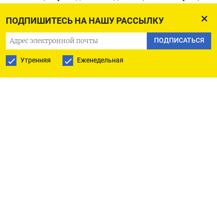
паспортные данные, адрес; а также сумму
ПОДПИШИТЕСЬ НА НАШУ РАССЫЛКУ
перевода и данные его адресата. Корреспонденты
убедились в достоверности данных, проверив
ПОДПИСАТЬСЯ
свои переводы через «Юнистрим».
Утренняя
Еженедельная
«Можем объяснить» поясняет, что ранее хакеры
взламывали и выкладывали в сеть данные баз
«Дом.РФ», «Альфа-банка», «МТС-банка», однако
ни в одной из них не было конкретных данных
о денежных переводах россиян — с указанием
сумм и адресатов одной. В техподдержке
«Юнистрим» изданию не ответили.
Ранее на возможную утечку пользователи
пожаловались сразу после начала российского