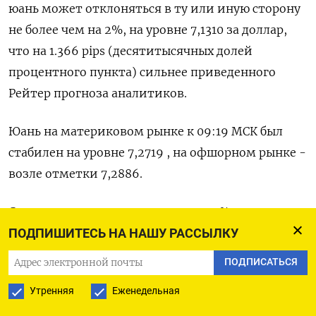
юань может отклоняться в ту или иную сторону
не более чем на 2%, на уровне 7,1310 за доллар,
что на 1.366 pips (десятитысячных долей
процентного пункта) сильнее приведенного
Рейтер прогноза аналитиков.
Юань на материковом рынке к 09:19 МСК был
стабилен на уровне 7,2719​ , на офшорном рынке -
возле отметки 7,2886.
С начала 2024 года юань упал на 2,3% и находится
под давлением с начала 2023 года, поскольку
ПОДПИШИТЕСЬ НА НАШУ РАССЫЛКУ
внутренние проблемы, связанные с
ПОДПИСАТЬСЯ
нестабильным сектором недвижимости,
Утренняя
Еженедельная
анемичным потреблением и падением