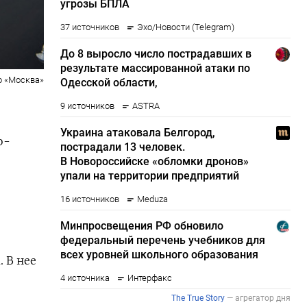
о «Москва»
о-
 В нее