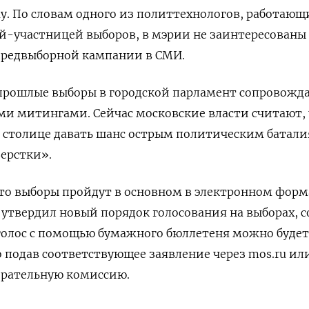
. По словам одного из политтехнологов, работающи
й-участницей выборов, в мэрии не заинтересованы
редвыборной кампании в СМИ.
о прошлые выборы в городской парламент сопровожд
ми митингами. Сейчас московские власти считают,
в столице давать шанс острым политическим батал
ерстки».
то выборы пройдут в основном в электронном форма
утвердил новый порядок голосования на выборах, с
голос с помощью бумажного бюллетеня можно будет
 подав соответствующее заявление через mos.ru ил
рательную комиссию.