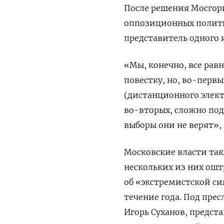
После решения Мосгор
оппозиционных политик
представитель одного
«Мы, конечно, все рав
повестку, но, во-перв
(дистанционного элект
во-вторых, сложно по
выборы они не верят»,
Московские власти та
нескольких из них ош
об «экстремистской си
течение года. Под пре
Игорь Суханов, предс