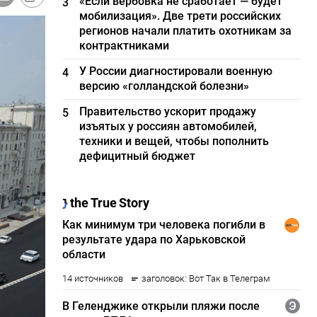
«Если вербовка не сработает — будет
3
мобилизация». Две трети российских
регионов начали платить охотникам за
контрактниками
У России диагностировали военную
4
версию «голландской болезни»
Правительство ускорит продажу
5
изъятых у россиян автомобилей,
техники и вещей, чтобы пополнить
дефицитный бюджет