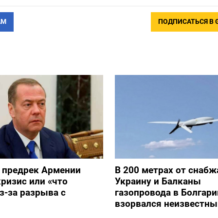
АМ
ПОДПИСАТЬСЯ В 
 предрек Армении
В 200 метрах от снаб
ризис или «что
Украину и Балканы
з-за разрыва с
газопровода в Болгари
взорвался неизвестны