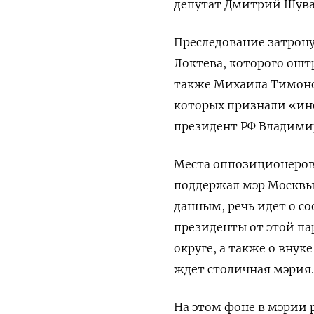
депутат Дмитрий Шува
Преследование затрон
Локтева, которого ошт
также Михаила Тимоно
которых признали «ино
президент РФ Владимир
Места оппозиционеров
поддержал мэр Москвы
данным, речь идет о с
президенты от этой па
округе, а также о внук
ждет столичная мэрия.
На этом фоне в мэрии