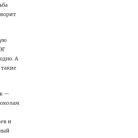
ьба
оворит
ную
ЭГ
одно. А
 такие
ов —
токолам
ев и
ьный