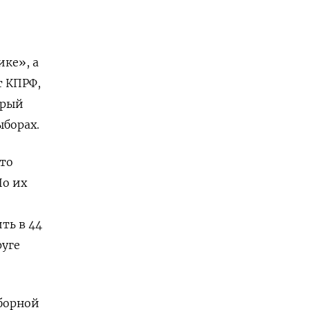
ке», а
т КПРФ,
орый
ыборах.
то
По их
ть в 44
руге
борной