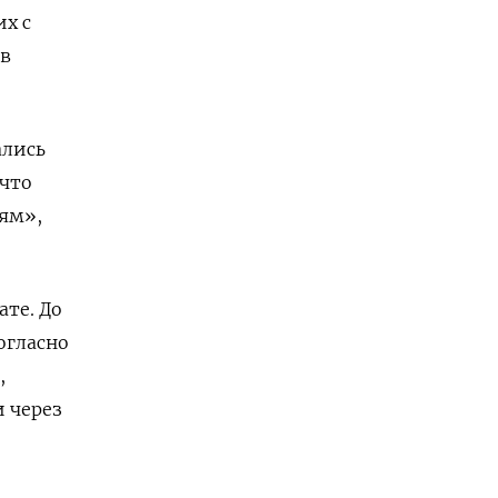
х с
 в
ались
 что
иям»,
те. До
огласно
,
и через