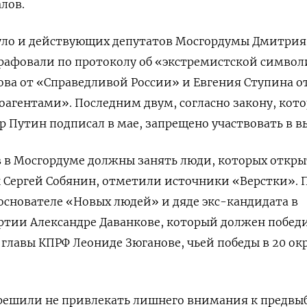
лов.
уло и действующих депутатов Мосгордумы Дмитрия
рафовали по протоколу об «экстремистской символи
ва от «Справедливой России» и Евгения Ступина о
агентами». Последним двум, согласно закону, кот
 Путин подписал в мае, запрещено участвовать в в
 в Мосгордуме должны занять люди, которых откры
 Сергей Собянин, отметили источники «Верстки». 
ооснователе «Новых людей» и дяде экс-кандидата в
ртии Александре Даванкове, который должен победи
е главы КПРФ Леониде Зюганове, чьей победы в 20 ок
 решили не привлекать лишнего внимания к предвы