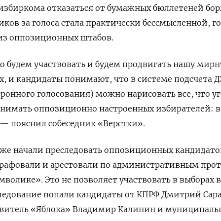
избиркома отказаться от бумажных бюллетеней бор
ов за голоса стала практически бессмысленной, г
 из оппозиционных штабов.
но будем участвовать и будем продвигать нашу мир
ых, и кандидаты понимают, что в системе подсчета Д
ронного голосования) можно нарисовать все, что уг
днимать оппозиционно настроенных избирателей: в
 — пояснил собеседник «Верстки».
кже начали преследовать оппозиционных кандидат
трафовали и арестовали по административным про
мволике». Это не позволяет участвовать в выборах в
следование попали кандидаты от КПРФ Дмитрий Сара
тавитель «Яблока» Владимир Калинин и муниципал