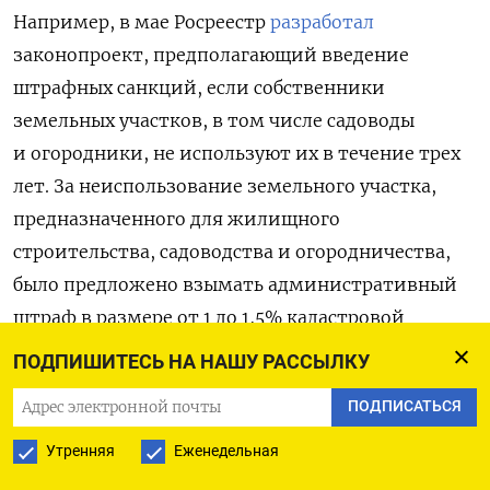
Например, в мае Росреестр
разработал
законопроект, предполагающий введение
штрафных санкций, если
собственники
земельных участков, в том числе садоводы
и огородники, не используют их в течение трех
лет.
За неиспользование земельного участка,
предназначенного для жилищного
строительства, садоводства и огородничества,
было предложено взымать административный
штраф в размере от 1 до 1,5% кадастровой
стоимости земельного участка, но не менее
ПОДПИШИТЕСЬ НА НАШУ РАССЫЛКУ
20 тыс. рублей для физлиц, для должностных
ПОДПИСАТЬСЯ
лиц — от 1,5 до 2% кадастровой стоимости
участка, но не менее 50 тыс. рублей, для юрлиц
Утренняя
Еженедельная
от 3 до 5% кадастровой стоимости земли,