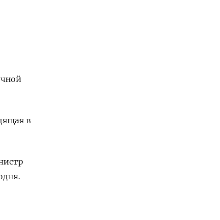
очной
дящая в
инистр
одня.