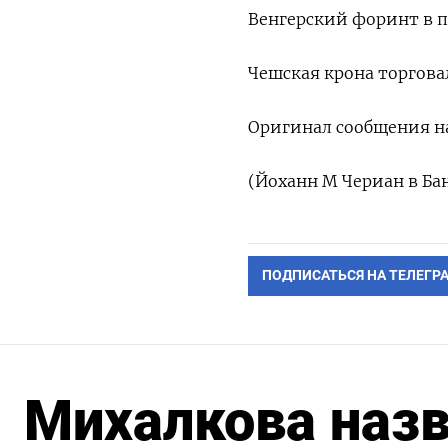
Венгерский форинт в па
Чешская крона торговал
Оригинал сообщения на
(Йоханн М Чериан в Ба
ПОДПИСАТЬСЯ НА ТЕЛЕГР
Михалкова наз