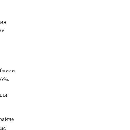
ния
ие
вблизи
,6%.
или
райне
там